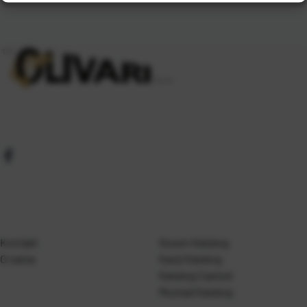
Kontakt
Gosen Katalog
O nama
Kanji Katalog
Katalog Casted
Mustad Katalog