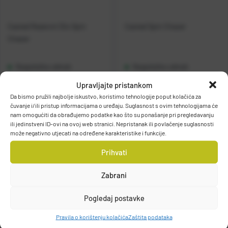
Casted Rezervni Dio Spin
Casted Spin Chaser
Chaser
Raspoloživo odmah
Raspoloživo odmah
Upravljajte pristankom
Vidi detalje
Vidi detalje
Da bismo pružili najbolje iskustvo, koristimo tehnologije poput kolačića za
čuvanje i/ili pristup informacijama o uređaju. Suglasnost s ovim tehnologijama će
nam omogućiti da obrađujemo podatke kao što su ponašanje pri pregledavanju
ili jedinstveni ID-ovi na ovoj web stranici. Nepristanak ili povlačenje suglasnosti
može negativno utjecati na određene karakteristike i funkcije.
Prihvati
Zabrani
Filteri
Pogledaj postavke
Pravila o korištenju kolačića
Zaštita podataka