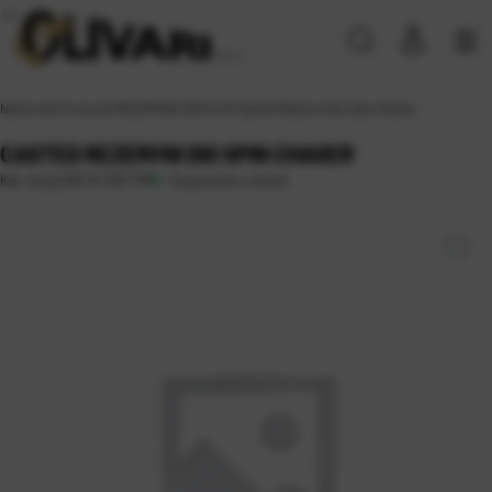
Naslovna
\
Proizvodi
\
REZERVNE SEKCIJE
\
Casted Rezervni Dio Spin Chaser
CASTED REZERVNI DIO SPIN CHASER
Raspoloživo odmah
Kat. broj:
CAS-R 1103 TIP