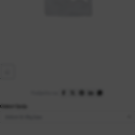
Podijelite na:
Odaberi Opciju