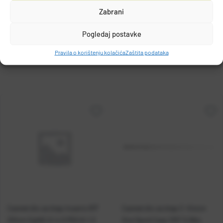
T.P. OLIVARI d.o.o.
Zabrani
Gajeva 49, 10430, Samobor, HRVATSKA
DETALJI PROIZVODA
info@olivari.hr
Pogledaj postavke
Pravila o korištenju kolačića
Zaštita podataka
Casted dio za štap Insanis 8'3''
Casted dio za štap C-Vision
251cm Egi#2.0-4.0 PE0.6-1.2
One Spod Carp 13'0" 5.5lbs