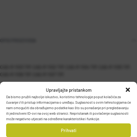
OPIS PROIZVODA
CAS-R 1103 TIP, CAS-R 1102 TIP, CAS-R 1104 TIP, CAS-R 1105 TIP,
CAS-R 1106 TIP, CAS-R 1107 TIP.
Upravljajte pristankom
Da bismo pružili najbolje iskustvo, koristimo tehnologije poput kolačića za
čuvanje i/ili pristup informacijama o uređaju. Suglasnost s ovim tehnologijama će
nam omogućiti da obrađujemo podatke kao što su ponašanje pri pregledavanju
PODACI O PROIZVOĐAČU
ili jedinstveni ID-ovi na ovoj web stranici. Nepristanak ili povlačenje suglasnosti
može negativno utjecati na određene karakteristike i funkcije.
Prihvati