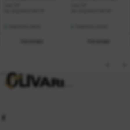
2sec TIP
2sec TIP
Kat. broj:
CAS-R 1103 TIP
Kat. broj:
CAS-R 1103 TIP
Raspoloživo odmah
Raspoloživo odmah
Vidi detalje
Vidi detalje