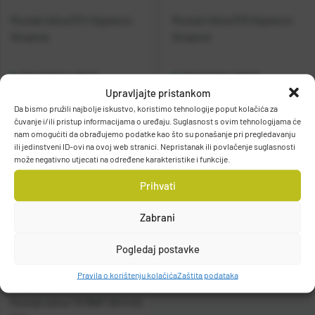
Mustad Udica R74 Signature
Mustad Udica R75 Signature
Streamer
Streamer
Raspoloživo odmah
Raspoloživo odmah
Upravljajte pristankom
Da bismo pružili najbolje iskustvo, koristimo tehnologije poput kolačića za
Vidi detalje
Vidi detalje
čuvanje i/ili pristup informacijama o uređaju. Suglasnost s ovim tehnologijama će
nam omogućiti da obrađujemo podatke kao što su ponašanje pri pregledavanju
ili jedinstveni ID-ovi na ovoj web stranici. Nepristanak ili povlačenje suglasnosti
može negativno utjecati na određene karakteristike i funkcije.
Prihvati
Zabrani
Pogledaj postavke
Pravila o korištenju kolačića
Zaštita podataka
Mustad Udica TR78NP-BN KVD