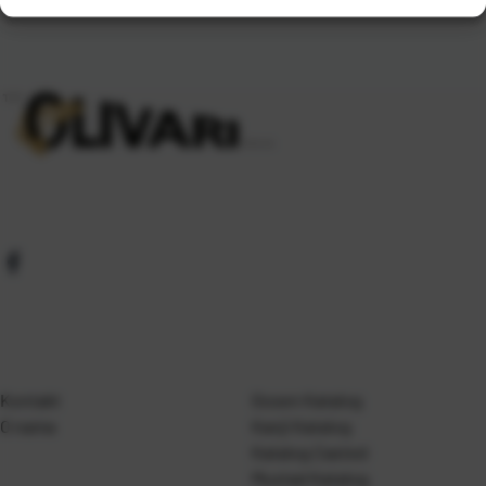
Kontakt
Gosen Katalog
O nama
Kanji Katalog
Katalog Casted
Mustad Katalog