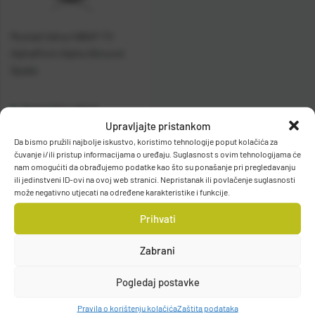
Mustad Udica 496AP-TX
AlphaPoint Alpha Allround
Spade
Raspoloživo odmah
Upravljajte pristankom
Da bismo pružili najbolje iskustvo, koristimo tehnologije poput kolačića za
Vidi detalje
čuvanje i/ili pristup informacijama o uređaju. Suglasnost s ovim tehnologijama će
nam omogućiti da obrađujemo podatke kao što su ponašanje pri pregledavanju
ili jedinstveni ID-ovi na ovoj web stranici. Nepristanak ili povlačenje suglasnosti
može negativno utjecati na određene karakteristike i funkcije.
Prihvati
Zabrani
Filteri
Pogledaj postavke
Pravila o korištenju kolačića
Zaštita podataka