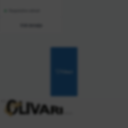
Raspoloživo odmah
Vidi detalje
Filteri