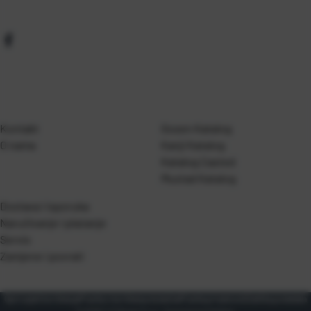
Kontakt
Gosen Katalog
O nama
Kanji Katalog
Katalog Casted
Mustad Katalog
Dostava i isporuka
Naručivanje i plaćanje
Servis
Zamjene i povrati
Opći uvjeti korištenja
Pravila o korištenju kolačića
Pravila privatnosti
Zaštita podataka