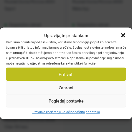
Mustad Gonta Minnow #004
Mustad Gonta Minnow #006
Sayori
Waka Ayu
Raspoloživo odmah
Raspoloživo odmah
Upravljajte pristankom
Vidi detalje
Vidi detalje
Da bismo pružili najbolje iskustvo, koristimo tehnologije poput kolačića za
čuvanje i/ili pristup informacijama o uređaju. Suglasnost s ovim tehnologijama će
nam omogućiti da obrađujemo podatke kao što su ponašanje pri pregledavanju
ili jedinstveni ID-ovi na ovoj web stranici. Nepristanak ili povlačenje suglasnosti
može negativno utjecati na određene karakteristike i funkcije.
Prihvati
Zabrani
Pogledaj postavke
Pravila o korištenju kolačića
Zaštita podataka
Mustad Gonta Minnow #008
Clear Shirasu