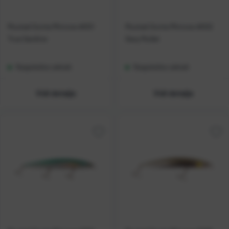
Mustad Gonta Minnow #001
Mustad Gonta Minnow #002
True Sardine
Sexy Mullet
Raspoloživo odmah
Raspoloživo odmah
Vidi detalje
Vidi detalje