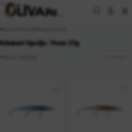
Naslovna
\
Proizvod Odaberi Opciju
\
14cm 21g
Odaberi Opciju: 14cm 21g
Zadano
Ukupno:
5
artikala
Sortiranje
Najviša
cijena
Najniža
cijena
Naziv A-
Z
Naziv Z-
A