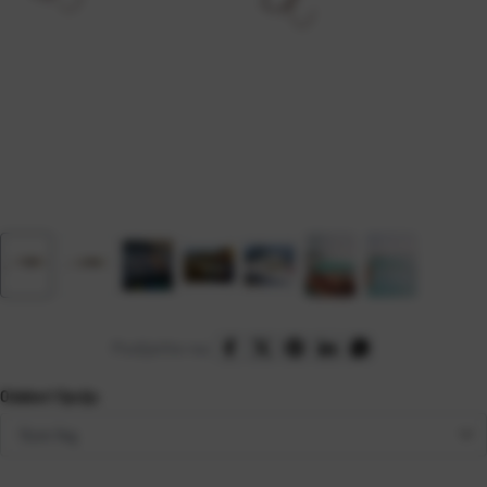
Podijelite na:
Odaberi Opciju