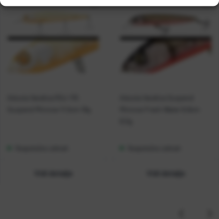
Adusta Varalica RSJ-115
Adusta Varalica Suspend
Suspend Minnow 11.5cm 16g
Minnow Fresh Water 8.8cm
8.5g
Raspoloživo odmah
Raspoloživo odmah
Vidi detalje
Vidi detalje