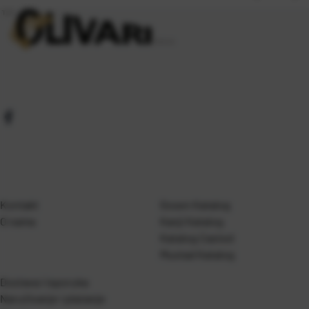
Kontakt
Gosen Katalog
O nama
Kanji Katalog
Katalog Casted
Mustad Katalog
Dostava i isporuka
Naručivanje i plaćanje