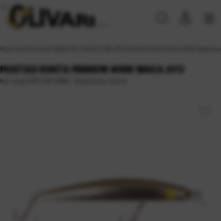
Naslovna
\
Proizvodi
\
VARALICE, MAMCI
\
VOBLERI
\
Mustad Gonta Minnow #006 Waka Ayu
MUSTAD GONTA MINNOW #006 WAKA AYU
Raspoloživo odmah
Kat. broj:
LRM-110S-006