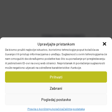
PODACI O PROIZVOĐAČU
Upravljajte pristankom
Da bismo pružili najbolje iskustvo, koristimo tehnologije poput kolačića za
čuvanje i/ili pristup informacijama o uređaju. Suglasnost s ovim tehnologijama će
MUSTAD
nam omogućiti da obrađujemo podatke kao što su ponašanje pri pregledavanju
ili jedinstveni ID-ovi na ovoj web stranici. Nepristanak ili povlačenje suglasnosti
PO.BOX 41, 2801, GJOVIK, NORWAY
može negativno utjecati na određene karakteristike i funkcije.
DETALJI PROIZVODA
grethe.brendbakken@mustad.no
Prihvati
Zabrani
Pogledaj postavke
Pravila o korištenju kolačića
Zaštita podataka