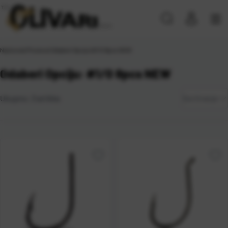
Naslovna
\
Proizvod Odaberi Opciju
\
#1/0 8pcs NEW
Odaberi Opciju: #1/0 8pcs NEW
Zadano
Ukupno:
3
artikla
Sortiranje
Najviša
cijena
Najniža
cijena
Naziv A-
Z
Naziv Z-
A