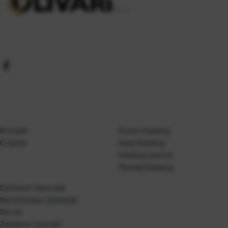
Kontakt
Gosen Katalog
O nama
Kanji Katalog
Katalog Casted
Mustad Katalog
Dostava i isporuka
Naručivanje i plaćanje
Servis
Zamjene i povrati