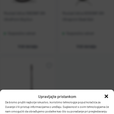
Mustad Udica 10829NP-BN
Mustad Udica 92553NP-BN
UltraPoint Big Gun
Ultrapoint Beak Bait
Raspoloživo odmah
Raspoloživo odmah
Vidi detalje
Vidi detalje
Upravljajte pristankom
Da bismo pružili najbolje iskustvo, koristimo tehnologije poput kolačića za
čuvanje i/ili pristup informacijama o uređaju. Suglasnost s ovim tehnologijama će
nam omogućiti da obrađujemo podatke kao što su ponašanje pri pregledavanju