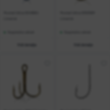
Mustad Udica 00496BU
Mustad Udica 00505BR
Limerick
Limerick
Raspoloživo odmah
Raspoloživo odmah
Vidi detalje
Vidi detalje