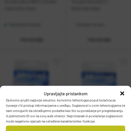
Mustad Udica 35647 Trokraka
Mustad Udica 92247
Classic Brončana
Baitholder Beak
Raspoloživo odmah
Dostupno na upit
Vidi detalje
Vidi detalje
Upravljajte pristankom
Da bismo pružili najbolje iskustvo, koristimo tehnologije poput kolačića za
čuvanje i/ili pristup informacijama o uređaju. Suglasnost s ovim tehnologijama će
nam omogućiti da obrađujemo podatke kao što su ponašanje pri pregledavanju
ili jedinstveni ID-ovi na ovoj web stranici. Nepristanak ili povlačenje suglasnosti
Mustad Udica 92553FS Beak
Mustad Udica 92553S Beak s
može negativno utjecati na određene karakteristike i funkcije.
Ušicom