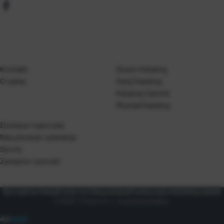
Kontakt
Gosen Katalog
O nama
Kanji Katalog
Katalog Casted
Mustad Katalog
Dostava i isporuka
Naručivanje i plaćanje
Servis
Zamjene i povrati
Opći uvjeti korištenja
Pravila o korištenju kolačića
Pravila privatnosti
Zaštita podataka
© 2026 T.P Olivari d.o.o.. Sva prava pridržana.