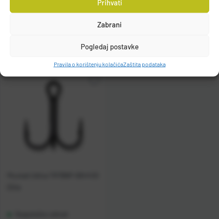
Prihvati
Raspoloživo odmah
Raspoloživo odmah
Zabrani
Vidi detalje
Vidi detalje
Pogledaj postavke
Pravila o korištenju kolačića
Zaštita podataka
Mustad Udica TR78NP-BN KVD
Elite
Raspoloživo odmah