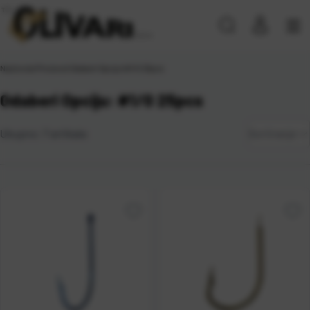
Naslovna
\
Proizvod Odaberi Opciju
\
#1/0 25pcs
Odaberi Opciju: #1/0 25pcs
Zadano
Ukupno:
7
artikala
Sortiranje
Najviša
cijena
Najniža
cijena
Naziv A-
Z
Naziv Z-
A