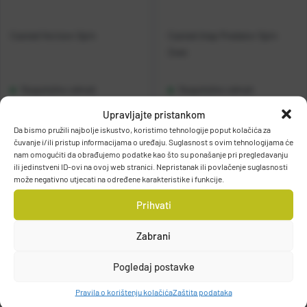
Casted Horizon Spin
Casted štap Predator Spin
2sec
Raspoloživo odmah
Raspoloživo odmah
Upravljajte pristankom
Vidi detalje
Vidi detalje
Da bismo pružili najbolje iskustvo, koristimo tehnologije poput kolačića za
čuvanje i/ili pristup informacijama o uređaju. Suglasnost s ovim tehnologijama će
nam omogućiti da obrađujemo podatke kao što su ponašanje pri pregledavanju
ili jedinstveni ID-ovi na ovoj web stranici. Nepristanak ili povlačenje suglasnosti
može negativno utjecati na određene karakteristike i funkcije.
Prihvati
Zabrani
Filteri
Pogledaj postavke
Pravila o korištenju kolačića
Zaštita podataka