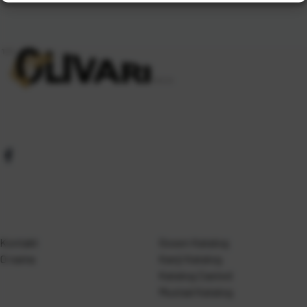
Kontakt
Gosen Katalog
O nama
Kanji Katalog
Katalog Casted
Mustad Katalog