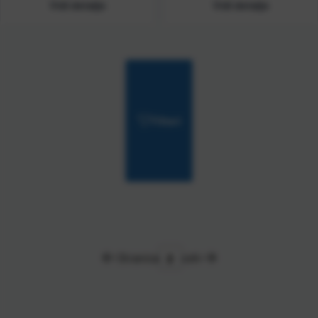
Vidi detalje
Vidi detalje
Filteri
Stranica
od
4