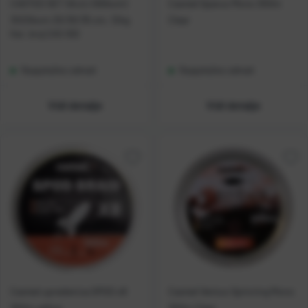
CASTED SET SAJLI (60kom)
Casted Sparus Mono 300m
3X20kom 25/30/35 cm, 12kg
Clear
Kat. broj:
CAS 002
Raspoloživo odmah
Raspoloživo odmah
Vidi detalje
Vidi detalje
Casted upredenica SPOD x8
Casted Ventus Spinning Mono
300m yellow
300m Clear