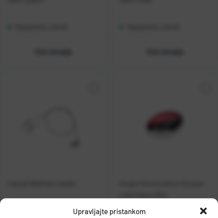
Raspoloživo odmah
Raspoloživo odmah
Vidi detalje
Vidi detalje
Casted Wolfram Leader
Gosen Fluorocarbon Answer
Light Game 30m
Upravljajte pristankom