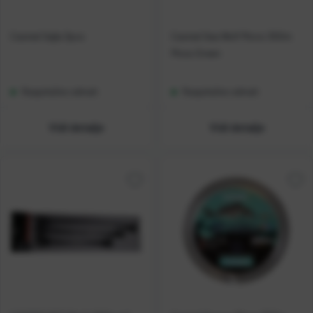
Casted Sajla 3pcs
Casted Sea Wolf Mono 300m
Moss Green
Raspoloživo odmah
Raspoloživo odmah
Vidi detalje
Vidi detalje