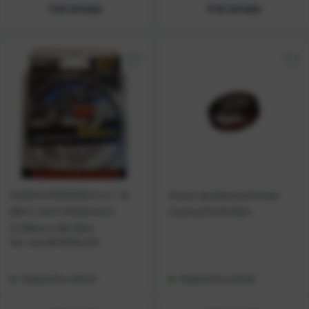
Vidi detalje
Vidi detalje
GOSEN UPERDENICA H.T. W
Gosen Upredenica Answer
8NITI LIGHT GREEN #3,0
Casting PEx16 150m
0,296mm 45lb 150m
Kat. broj:
WH8150LG30
Raspoloživo odmah
Raspoloživo odmah