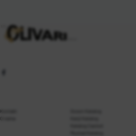
Kontakt
Gosen Katalog
O nama
Kanji Katalog
Katalog Casted
Mustad Katalog