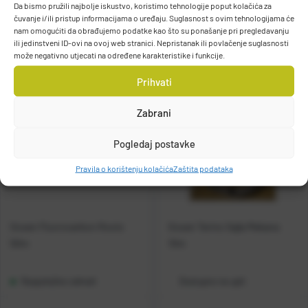
Raspoloživo odmah
Raspoloživo odmah
Da bismo pružili najbolje iskustvo, koristimo tehnologije poput kolačića za
čuvanje i/ili pristup informacijama o uređaju. Suglasnost s ovim tehnologijama će
nam omogućiti da obrađujemo podatke kao što su ponašanje pri pregledavanju
Vidi detalje
Vidi detalje
ili jedinstveni ID-ovi na ovoj web stranici. Nepristanak ili povlačenje suglasnosti
može negativno utjecati na određene karakteristike i funkcije.
Prihvati
Zabrani
Pogledaj postavke
Pravila o korištenju kolačića
Zaštita podataka
Gosen Fluorocarbon Roots
Gosen Termo Sajla Mekana
50m
10m
Raspoloživo odmah
Dostupno na upit