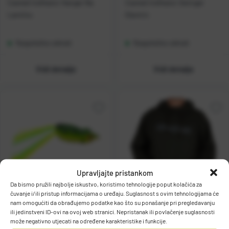
Casted Indikator Hanger Na
Casted Indikator Swinger
Lančiću
Electric
Raspoloživo odmah
Raspoloživo odmah
Vidi detalje
Vidi detalje
Upravljajte pristankom
Da bismo pružili najbolje iskustvo, koristimo tehnologije poput kolačića za
čuvanje i/ili pristup informacijama o uređaju. Suglasnost s ovim tehnologijama će
nam omogućiti da obrađujemo podatke kao što su ponašanje pri pregledavanju
Casted Varalica C-FROG 5.5cm
Mustad majica MUSTAD
ili jedinstveni ID-ovi na ovoj web stranici. Nepristanak ili povlačenje suglasnosti
14g
HOODIE GREEN L
može negativno utjecati na određene karakteristike i funkcije.