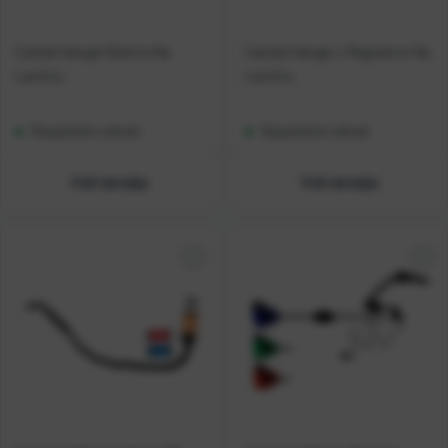
Casted Hanger Bobina Na
Casted Hanger s Magnetom Na
Lančiću
Lančiću
Raspoloživo odmah
Raspoloživo odmah
Vidi detalje
Vidi detalje