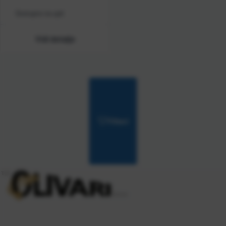
Dostupno na upit
Vidi detalje
Filteri