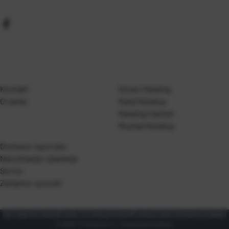
Kontakt
Gosen Katalog
O nama
Kanji Katalog
Katalog Casted
Mustad Katalog
Dostava i isporuka
Naručivanje i plaćanje
Servis
Zamjene i povrati
Opći uvjeti korištenja
Pravila o korištenju kolačića
Pravila privatnosti
Zaštita podataka
© 2026 T.P Olivari d.o.o.. Sva prava pridržana.