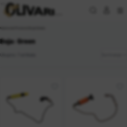
Naslovna
\
Proizvod Boja
\
Green
Boja: Green
Zadano
Ukupno:
7
artikala
Sortiranje
Najviša
cijena
Najniža
cijena
Naziv A-
Z
Naziv Z-
A