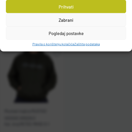
Kat. broj:
MCTEE-MH02-L-1
Prihvati
Raspoloživo odmah
Dostupno na upit
Zabrani
Vidi detalje
Vidi detalje
Pogledaj postavke
Pravila o korištenju kolačića
Zaštita podataka
Mustad majica MUSTAD
HOODIE GREEN S
Kat. broj:
MCTEE-MH02-S-1