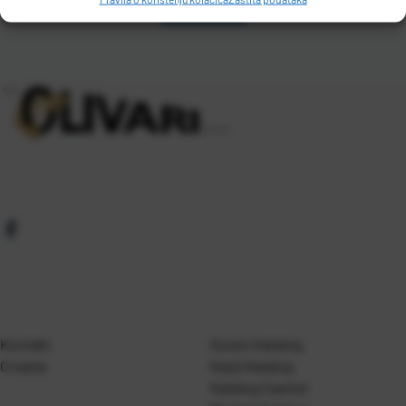
Kontakt
Gosen Katalog
O nama
Kanji Katalog
Katalog Casted