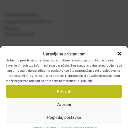
CASTED štap Select
Competition Bolo 5.00m 10-
30g 5sec
Kat. broj:
CAS 1091
Raspoloživo odmah
Upravljajte pristankom
Da bismo pružili najbolje iskustvo, koristimo tehnologije poput kolačića za
Vidi detalje
čuvanje i/ili pristup informacijama o uređaju. Suglasnost s ovim tehnologijama će
nam omogućiti da obrađujemo podatke kao što su ponašanje pri pregledavanju
ili jedinstveni ID-ovi na ovoj web stranici. Nepristanak ili povlačenje suglasnosti
može negativno utjecati na određene karakteristike i funkcije.
Prihvati
Zabrani
Filteri
Pogledaj postavke
Pravila o korištenju kolačića
Zaštita podataka