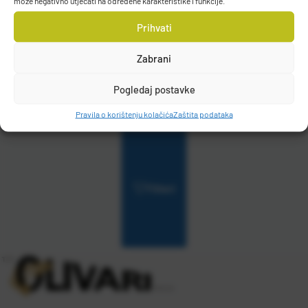
može negativno utjecati na određene karakteristike i funkcije.
2sec
Prihvati
Raspoloživo odmah
Zabrani
Vidi detalje
Pogledaj postavke
Pravila o korištenju kolačića
Zaštita podataka
Filteri