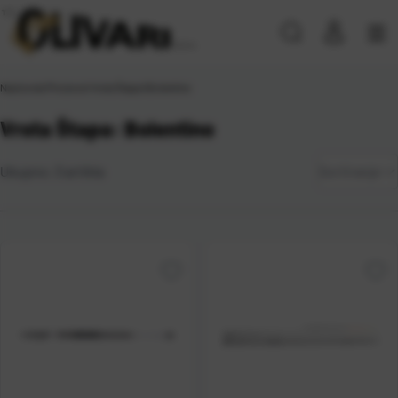
Naslovna
\
Proizvod Vrsta Štapa
\
Bolentino
Vrsta Štapa: Bolentino
Zadano
Ukupno:
3
artikla
Sortiranje
Najviša
cijena
Najniža
cijena
Naziv A-
Z
Naziv Z-
A