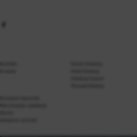
Kontakt
Gosen Katalog
O nama
Kanji Katalog
Katalog Casted
Mustad Katalog
Dostava i isporuka
Naručivanje i plaćanje
Servis
Zamjene i povrati