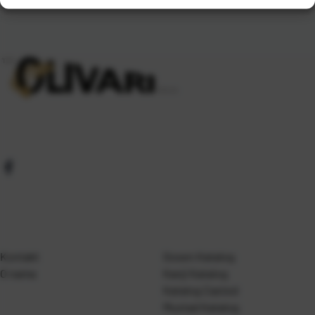
Kontakt
Gosen Katalog
O nama
Kanji Katalog
Katalog Casted
Mustad Katalog