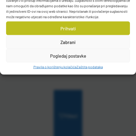
čuvanje i/ili pristup informacijama o uređaju. Suglasnost s ovim tehnologijama će
nam omogućiti da obrađujemo podatke kao što su ponašanje pri pregledavanju
ili jedinstveni ID-ovi na ovoj web stranici. Nepristanak ili povlačenje suglasnosti
Casted kutija Lure and Tackle
Casted kutija Lure and Tackle
može negativno utjecati na određene karakteristike i funkcije.
BOX #2 Waterproof -
BOX #2 Waterproof -
Prihvati
28*18*5cm
32*23*5cm
Kat. broj:
CAS 2038
Kat. broj:
CAS 2039
Zabrani
Raspoloživo odmah
Raspoloživo odmah
Pogledaj postavke
Vidi detalje
Vidi detalje
Pravila o korištenju kolačića
Zaštita podataka
Filteri