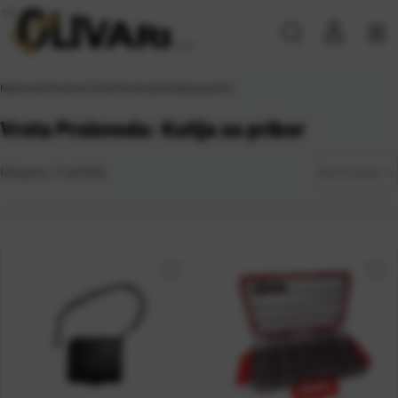
Naslovna
\
Proizvod Vrsta Proizvoda
\
Kutija za pribor
Vrsta Proizvoda: Kutija za pribor
Zadano
Ukupno:
4
artikla
Sortiranje
Najviša
cijena
Najniža
cijena
Naziv A-
Z
Naziv Z-
A