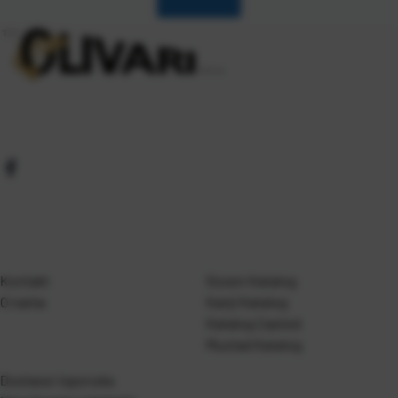
Kontakt
Gosen Katalog
O nama
Kanji Katalog
Katalog Casted
Mustad Katalog
Dostava i isporuka