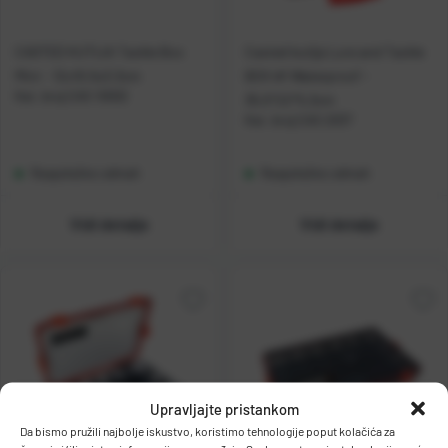
CASTED KUTIJA Tackle Box
Casted kutija Lure and Tackle
Mini - 12x10.5x3.3cm
BOX #1 Waterproof -
Kat. broj:
CAS 10002
35.5*22*5.3cm
Kat. broj:
CAS 2037
Raspoloživo odmah
Raspoloživo odmah
Vidi detalje
Vidi detalje
Upravljajte pristankom
Da bismo pružili najbolje iskustvo, koristimo tehnologije poput kolačića za