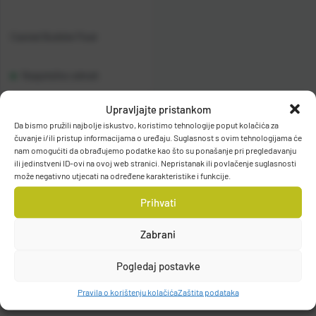
Casted Bubble Float
Raspoloživo odmah
Upravljajte pristankom
Vidi detalje
Da bismo pružili najbolje iskustvo, koristimo tehnologije poput kolačića za
čuvanje i/ili pristup informacijama o uređaju. Suglasnost s ovim tehnologijama će
nam omogućiti da obrađujemo podatke kao što su ponašanje pri pregledavanju
ili jedinstveni ID-ovi na ovoj web stranici. Nepristanak ili povlačenje suglasnosti
može negativno utjecati na određene karakteristike i funkcije.
Prihvati
Filteri
Zabrani
Pogledaj postavke
Pravila o korištenju kolačića
Zaštita podataka