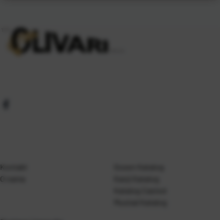
Kontakt
Gosen Katalog
O nama
Kanji Katalog
Katalog Casted
Mustad Katalog