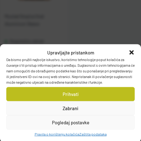
Mustad Stopice Oval
Aluminium Sleeve
Raspoloživo odmah
Upravljajte pristankom
Vidi detalje
Da bismo pružili najbolje iskustvo, koristimo tehnologije poput kolačića za
čuvanje i/ili pristup informacijama o uređaju. Suglasnost s ovim tehnologijama će
nam omogućiti da obrađujemo podatke kao što su ponašanje pri pregledavanju
ili jedinstveni ID-ovi na ovoj web stranici. Nepristanak ili povlačenje suglasnosti
može negativno utjecati na određene karakteristike i funkcije.
Prihvati
Zabrani
Filteri
Pogledaj postavke
Pravila o korištenju kolačića
Zaštita podataka