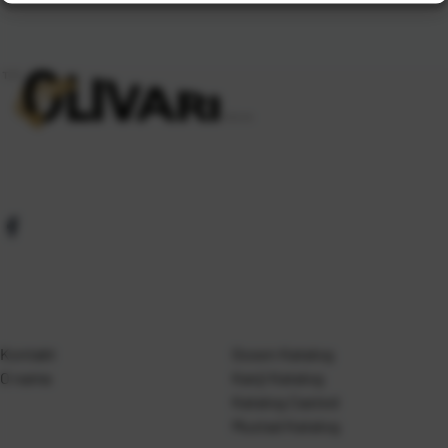
Kontakt
Gosen Katalog
O nama
Kanji Katalog
Katalog Casted
Mustad Katalog