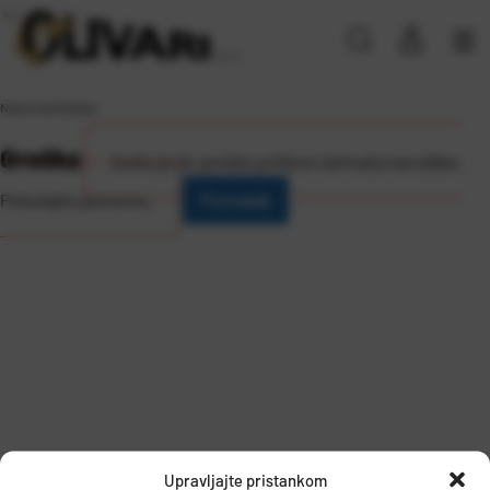
Naslovna
\
Greška
Greška
Došlo je do greške prilikom dohvata narudžbe.
Pokušajte ponovno.
Povratak
Upravljajte pristankom