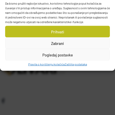
Da bismo pružili najbolje iskustvo, koristimo tehnologije poput kolačića za
čuvanje i/ili pristup informacijama o uređaju. Suglasnost s ovim tehnologijama će
nam omogućiti da obrađujemo podatke kao što su ponašanje pri pregledavanju
ili jedinstveni ID-ovi na ovoj web stranici. Nepristanak ili povlačenje suglasnosti
može negativno utjecati na određene karakteristike i funkcije.
Prihvati
Zabrani
Pogledaj postavke
Pravila o korištenju kolačića
Zaštita podataka