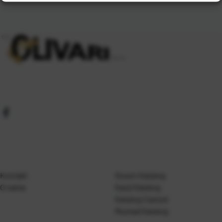
Kontakt
Gosen Katalog
O nama
Kanji Katalog
Katalog Casted
Mustad Katalog