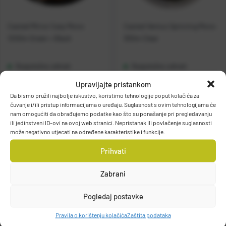
Casted Mirror Carp Mono
Casted Ventus Spinning Mono
1200m Green + Black
300m Clear
Raspoloživo odmah
Raspoloživo odmah
Upravljajte pristankom
Vidi detalje
Vidi detalje
Da bismo pružili najbolje iskustvo, koristimo tehnologije poput kolačića za
čuvanje i/ili pristup informacijama o uređaju. Suglasnost s ovim tehnologijama će
nam omogućiti da obrađujemo podatke kao što su ponašanje pri pregledavanju
ili jedinstveni ID-ovi na ovoj web stranici. Nepristanak ili povlačenje suglasnosti
može negativno utjecati na određene karakteristike i funkcije.
Prihvati
Zabrani
Filteri
Pogledaj postavke
Pravila o korištenju kolačića
Zaštita podataka