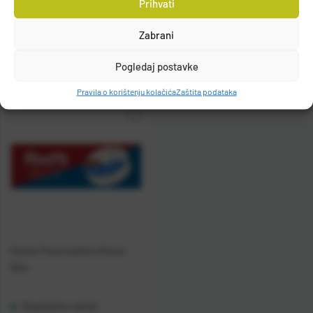
Prihvati
Raspoloživo odmah
Raspoloživo odmah
Zabrani
Vidi detalje
Vidi detalje
Pogledaj postavke
Pravila o korištenju kolačića
Zaštita podataka
Gosen Fluorocarbon Roots
50m
Raspoloživo odmah