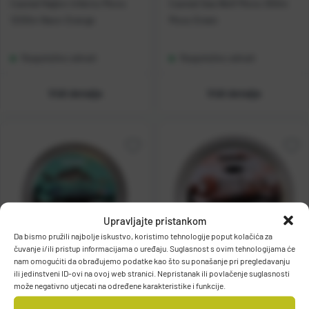
Casted Najlon Inferno Mono
Casted Sea Wolf Mono 300m
1200m Neon Orange
Moss Green
Raspoloživo odmah
Raspoloživo odmah
Vidi detalje
Vidi detalje
Upravljajte pristankom
Da bismo pružili najbolje iskustvo, koristimo tehnologije poput kolačića za
čuvanje i/ili pristup informacijama o uređaju. Suglasnost s ovim tehnologijama će
nam omogućiti da obrađujemo podatke kao što su ponašanje pri pregledavanju
ili jedinstveni ID-ovi na ovoj web stranici. Nepristanak ili povlačenje suglasnosti
Casted Sparus Mono 300m
Casted Ventus Spinning Mono
može negativno utjecati na određene karakteristike i funkcije.
Clear
300m Clear