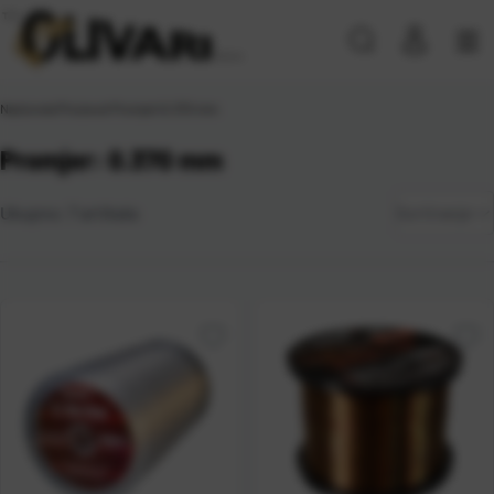
Naslovna
\
Proizvod Promjer
\
0.370 mm
Promjer: 0.370 mm
Zadano
Ukupno:
7
artikala
Sortiranje
Najviša
cijena
Najniža
cijena
Naziv A-
Z
Naziv Z-
A