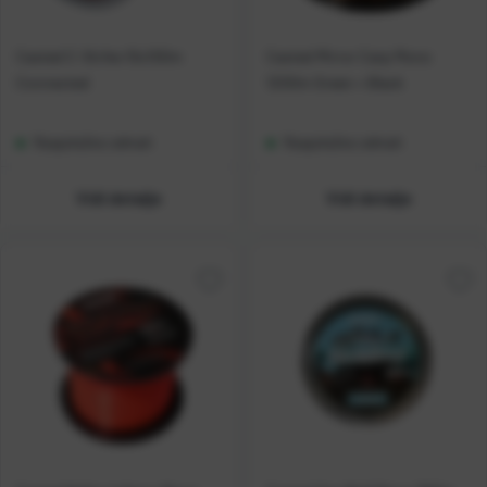
Casted C-Strike 10x100m
Casted Mirror Carp Mono
Connected
1200m Green + Black
Raspoloživo odmah
Raspoloživo odmah
Vidi detalje
Vidi detalje