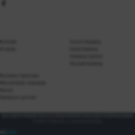
Kontakt
Gosen Katalog
O nama
Kanji Katalog
Katalog Casted
Mustad Katalog
Dostava i isporuka
Naručivanje i plaćanje
Servis
Zamjene i povrati
Opći uvjeti korištenja
Pravila o korištenju kolačića
Pravila privatnosti
Zaštita podataka
© 2026 T.P Olivari d.o.o.. Sva prava pridržana.