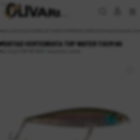
Naslovna
\
Proizvodi
\
VARALICE, MAMCI
\
POVRŠINSKE VARALICE
\
Mustad Vertebrata Top 
MUSTAD VERTEBRATA TOP WATER 7.5CM 8G
Raspoloživo odmah
Kat. broj:
LVTW-75F-001