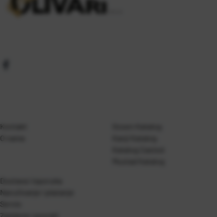
Kontakt
Gosen Katalog
O nama
Kanji Katalog
Katalog Casted
Mustad Katalog
Dostava i isporuka
Naručivanje i plaćanje
Servis
Zamjene i povrati