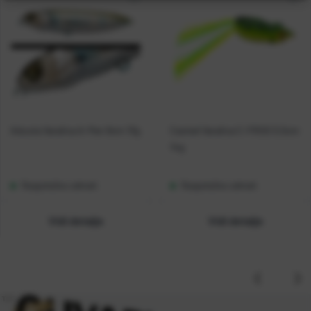
Adusta Varalica A-Pen 9cm 13g
Casted Varalica C-FROG 5.5cm
14g
Raspoloživo odmah
Raspoloživo odmah
Vidi detalje
Vidi detalje