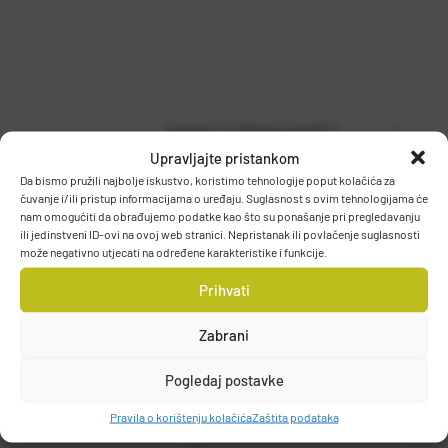
PODACI O PROIZVOĐAČU
Upravljajte pristankom
Da bismo pružili najbolje iskustvo, koristimo tehnologije poput kolačića za
čuvanje i/ili pristup informacijama o uređaju. Suglasnost s ovim tehnologijama će
nam omogućiti da obrađujemo podatke kao što su ponašanje pri pregledavanju
MUSTAD
ili jedinstveni ID-ovi na ovoj web stranici. Nepristanak ili povlačenje suglasnosti
PO.BOX 41, 2801, GJOVIK, NORWAY
može negativno utjecati na određene karakteristike i funkcije.
DETALJI PROIZVODA
grethe.brendbakken@mustad.no
Prihvati
Zabrani
Pogledaj postavke
Pravila o korištenju kolačića
Zaštita podataka