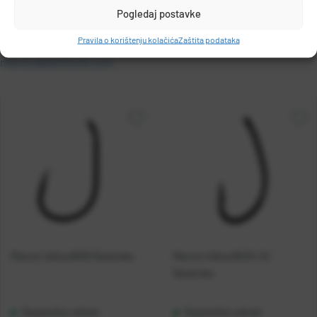
Pogledaj postavke
DOHITOMI & CO.LTD.
Pravila o korištenju kolačića
Zaštita podataka
1-6-5 ITACHIBORI NISHI-KU, Osaka, JAPAN
maruto@dohitomi.com
Maruto Udica 8005 Šaranska
Maruto Udica 8220-2X
Šaranska
Raspoloživo odmah
Raspoloživo odmah