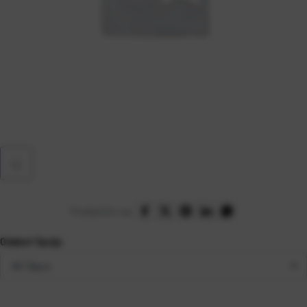
Podijelite na:
Odaberi Opciju