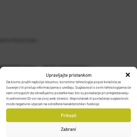
OPIS PROIZVODA
8354PTFE Teflon
DETALJI PROIZVODA
Upravljajte pristankom
Da bismo pružili najbolje iskustvo, koristimo tehnologije poput kolačića za
čuvanje i/ili pristup informacijama o uređaju. Suglasnost s ovim tehnologijama će
nam omogućiti da obrađujemo podatke kao što su ponašanje pri pregledavanju
ili jedinstveni ID-ovi na ovoj web stranici. Nepristanak ili povlačenje suglasnosti
može negativno utjecati na određene karakteristike i funkcije.
Prihvati
PODACI O PROIZVOĐAČU
Zabrani