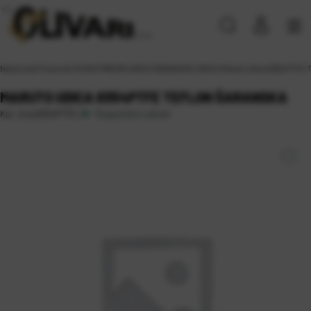
Naslovna
\
Proizvodi
\
SITAN PRIBOR
\
UDICE
\
ŠARANSKE UDICE
\
Maruto Udica 8354PTFE T
MARUTO UDICA 8354PTFE TEFLON ŠARANSKA
Raspoloživo odmah
Kat. broj:
8354PTFE 2