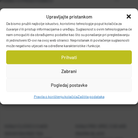
PODACI O PROIZVOĐAČU
Upravljajte pristankom
Da bismo pružili najbolje iskustvo, koristimo tehnologije poput kolačića za
MARUYONE CO. LTD.
čuvanje i/ili pristup informacijama o uređaju. Suglasnost s ovim tehnologijama će
2-8-26, Higashinakamoto, Higashinari-ku, Osaka, JAPAN
nam omogućiti da obrađujemo podatke kao što su ponašanje pri pregledavanju
ili jedinstveni ID-ovi na ovoj web stranici. Nepristanak ili povlačenje suglasnosti
wakimoto@maruyone-lure.co.jp
može negativno utjecati na određene karakteristike i funkcije.
Prihvati
Zabrani
Pogledaj postavke
Pravila o korištenju kolačića
Zaštita podataka
KANJI CLICKS 2.5 #29
KANJI PRO-SPEC 3.0D #30
ROCKFISH/RED TEA
MAGMA BLACK