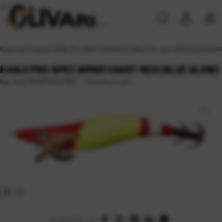
Naslovna
\
Proizvodi
\
VARALICE, MAMCI
\
SKOSAVICE
\
KANJI Pro-Spec #IM03 Chart Red (B
KANJI PRO-SPEC #IM03 CHART RED (BLUE GLOW)
Dostupno na upit
Kat. broj:
PROSPEC25-IM03
Podijelite na: