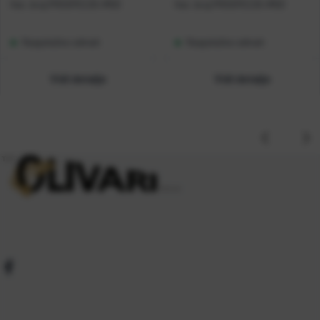
Kat. broj:
PROSPEC25-IM03
Kat. broj:
PROSPEC25-IM03
Raspoloživo odmah
Raspoloživo odmah
Vidi detalje
Vidi detalje