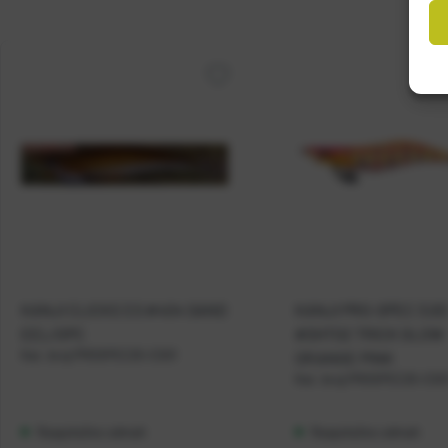
KANJI CLICKS 3.5 #404 SAND
KANJI PRO-SPEC 3.0D
EEL/OPC
#SHT02 TRICK GLOW
Kat. broj:
PROSPEC25-CS01
ORANGE PINK
Kat. broj:
PROSPEC25-CS0
Raspoloživo odmah
Raspoloživo odmah