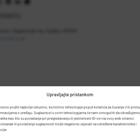
ZVOĐAČU
moto, Higashinari-ku, Osaka, JAPAN
-lure.co.jp
Upravljajte pristankom
bismo pružili najbolje iskustvo, koristimo tehnologije poput kolačića za čuvanje i/ili prist
ormacijama o uređaju. Suglasnost s ovim tehnologijama će nam omogućiti da obrađujemo
atke kao što su ponašanje pri pregledavanju ili jedinstveni ID-ovi na ovoj web stranici.
ristanak ili povlačenje suglasnosti može negativno utjecati na određene karakteristike i
kcije.