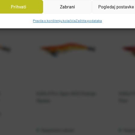
Prihvati
Zabrani
Pogledaj postavke
Pravila o korištenju kolačića
Zaštita podataka
KANJI Pro-Spec #02 Orange
KANJI 
Marble
Pink
1
Raspoloživo odmah
Raspo