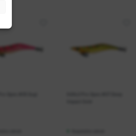
Pro-Spec #05 Sugi
KANJI Pro-Spec #07 Deep
Impact Gold
loživo odmah
Raspoloživo odmah