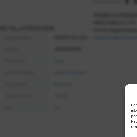
Podijelite na:
PODACI O PROI
MARUYONE CO. LTD.
DETALJI PROIZVODA
2-8-26, Higashinaka
wakimoto@maruyone
Kataloški broj
PROSPEC25-CS01
Barkod
4589486838155
Proizvođač
Kanji
Vrsta Proizvoda
Varalice i oprema
Tip Varalice
Skosavice
Uzgon Varalice
Tonuća
Da 
EGI
2.5
inf
pod
Nep
fun