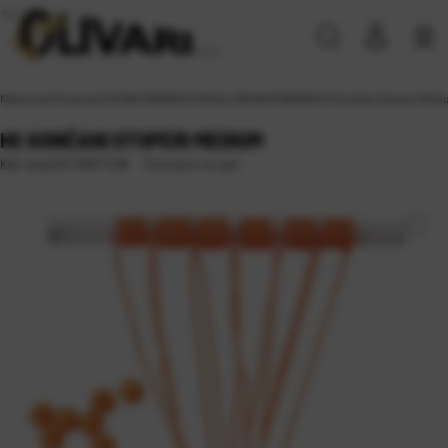
Naslovna
\
Proizvodi
\
SITAN PRIBOR
\
SITNI ALLROUND PRIBOR
\
HC Končani Stoperi Medi
HC KONČANI STOPERI MEDIUM
Dostupno na upit
Kat. broj:
HC 3407 YLW