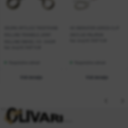
OKUMA VRTILICE TROSTRANE
HC INDIKATOR UGRIZA CLIP
ROLLING TRIANGLE JOINT
ON FLUO-MAJMUN
Kat. broj:
HC 3407 YLW
ROLLING SWIVEL 1/0 - 6 KOM
Kat. broj:
HC 3407 YLW
Raspoloživo odmah
Raspoloživo odmah
Vidi detalje
Vidi detalje