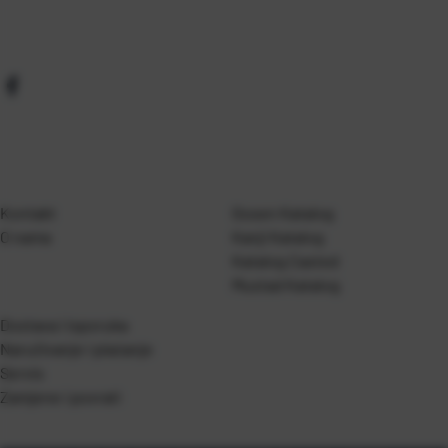
Kontakt
Gosen Katalog
O nama
Kanji Katalog
Katalog Casted
Mustad Katalog
Dostava i isporuka
Naručivanje i plaćanje
Servis
Zamjene i povrati