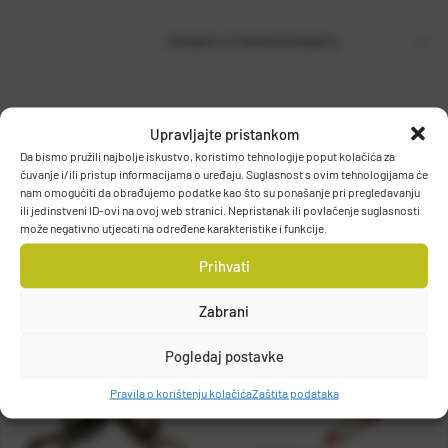
PODACI O PROIZVOĐAČU
T.P. OLIVARI d.o.o.
Upravljajte pristankom
Gajeva 49, 10430, Samobor, HRVATSKA
Da bismo pružili najbolje iskustvo, koristimo tehnologije poput kolačića za
čuvanje i/ili pristup informacijama o uređaju. Suglasnost s ovim tehnologijama će
DETALJI PROIZVODA
info@olivari.hr
nam omogućiti da obrađujemo podatke kao što su ponašanje pri pregledavanju
ili jedinstveni ID-ovi na ovoj web stranici. Nepristanak ili povlačenje suglasnosti
može negativno utjecati na određene karakteristike i funkcije.
Prihvati
Zabrani
Pogledaj postavke
Pravila o korištenju kolačića
Zaštita podataka