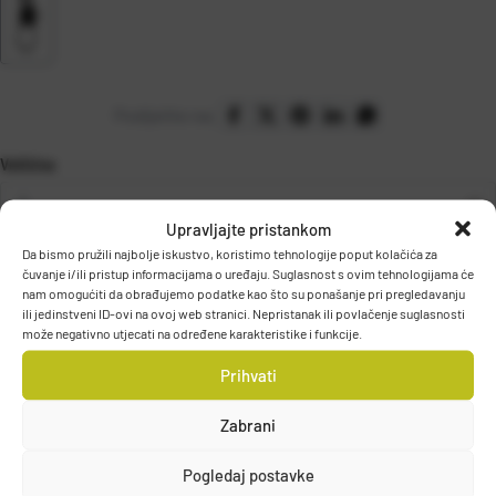
Podijelite na:
Veličina
Upravljajte pristankom
Da bismo pružili najbolje iskustvo, koristimo tehnologije poput kolačića za
čuvanje i/ili pristup informacijama o uređaju. Suglasnost s ovim tehnologijama će
nam omogućiti da obrađujemo podatke kao što su ponašanje pri pregledavanju
ili jedinstveni ID-ovi na ovoj web stranici. Nepristanak ili povlačenje suglasnosti
može negativno utjecati na određene karakteristike i funkcije.
Prihvati
OPIS PROIZVODA
Zabrani
Pogledaj postavke