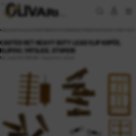
Naslovna
\
Proizvodi
\
SITAN PRIBOR
\
SITNI ŠARANSKI PRIBOR
\
CASTED SET HEAVY DUTY L
CASTED SET HEAVY DUTY LEAD CLIP KOPČE,
KLIPOVI, VRTILICE, STOPERI
Raspoloživo odmah
Kat. broj:
CAS 358146