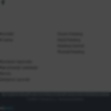
Kontakt
Gosen Katalog
O nama
Kanji Katalog
Katalog Casted
Mustad Katalog
Dostava i isporuka
Naručivanje i plaćanje
Servis
Zamjene i povrati
Opći uvjeti korištenja
Pravila o korištenju kolačića
Pravila privatnosti
Zaštita podataka
© 2026 T.P Olivari d.o.o.. Sva prava pridržana.