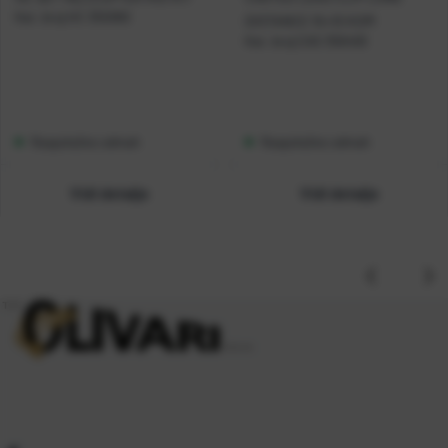
Kat. broj:
HC 355990
DISTANCE 10+10 KOM
Kat. broj:
CAS 356400
Raspoloživo odmah
Raspoloživo odmah
Vidi detalje
Vidi detalje