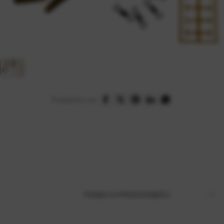
Podijelite na:
PODACI O PROIZVOĐAČU