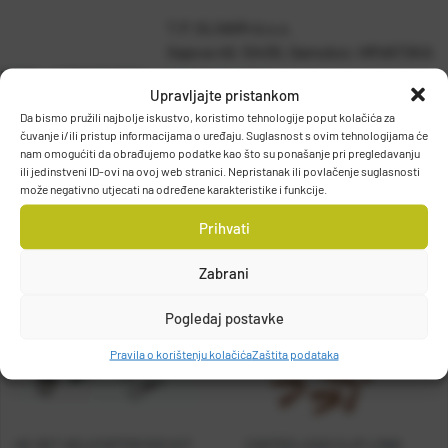
T.P. OLIVARI d.o.o.
Gajeva 49, 10430, Samobor, HRVATSKA
DETALJI PROIZVODA
info@olivari.hr
Upravljajte pristankom
Da bismo pružili najbolje iskustvo, koristimo tehnologije poput kolačića za
čuvanje i/ili pristup informacijama o uređaju. Suglasnost s ovim tehnologijama će
nam omogućiti da obrađujemo podatke kao što su ponašanje pri pregledavanju
ili jedinstveni ID-ovi na ovoj web stranici. Nepristanak ili povlačenje suglasnosti
može negativno utjecati na određene karakteristike i funkcije.
Prihvati
Zabrani
Pogledaj postavke
Pravila o korištenju kolačića
Zaštita podataka
HC SET HELICOPTER RIG KIT
CASTED LEAD CLIP LONG