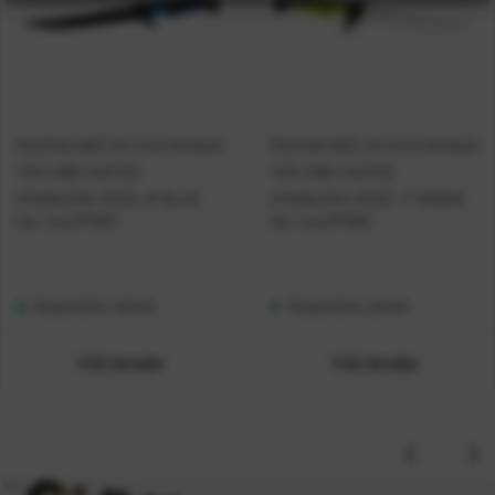
MUSTAD NOŽ ZA FILETIRANJE
MUSTAD NOŽ ZA FILETIRANJE
TEFLONE COATED
TEFLONE COATED
STAINLESS-STEEL 8'' BLUE
STAINLESS-STEEL 7'' GREEN
Kat. broj:
MT093
Kat. broj:
MT098
Raspoloživo odmah
Raspoloživo odmah
Vidi detalje
Vidi detalje