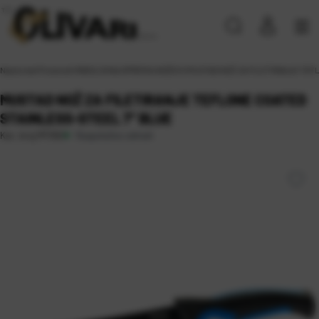
Naslovna
\
Proizvodi
\
RIBOLOVNA OPREMA
\
NOŽEVI
\
MUSTAD NOŽ ZA FILETIRANJE TEF
MUSTAD NOŽ ZA FILETIRANJE TEFLONE COATED
STAINLESS-STEEL 7” BLUE
Raspoloživo odmah
Kat. broj:
MT092