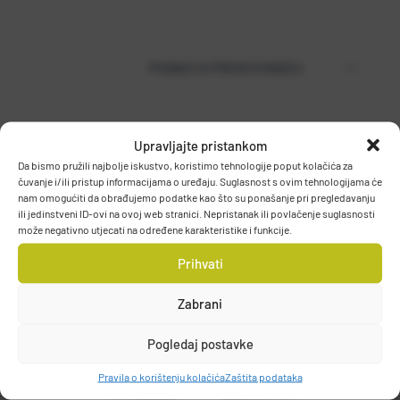
PODACI O PROIZVOĐAČU
Upravljajte pristankom
MUSTAD
Da bismo pružili najbolje iskustvo, koristimo tehnologije poput kolačića za
PO.BOX 41, 2801, GJOVIK, NORWAY
čuvanje i/ili pristup informacijama o uređaju. Suglasnost s ovim tehnologijama će
DETALJI PROIZVODA
grethe.brendbakken@mustad.no
nam omogućiti da obrađujemo podatke kao što su ponašanje pri pregledavanju
ili jedinstveni ID-ovi na ovoj web stranici. Nepristanak ili povlačenje suglasnosti
može negativno utjecati na određene karakteristike i funkcije.
Prihvati
Zabrani
Pogledaj postavke
Pravila o korištenju kolačića
Zaštita podataka