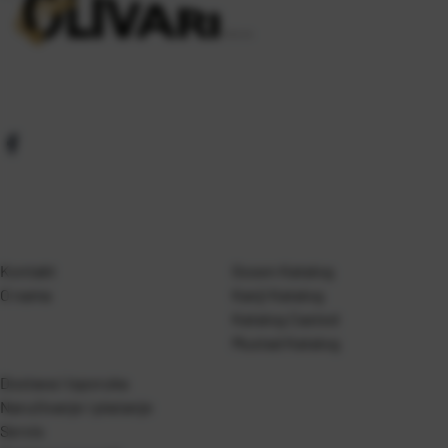
Kontakt
Gosen Katalog
O nama
Kanji Katalog
Katalog Casted
Mustad Katalog
Dostava i isporuka
Naručivanje i plaćanje
Servis