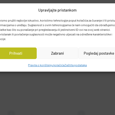
Upravljajte pristankom
bismo pružili najbolje iskustvo, koristimo tehnologije poput kolačića za čuvanje i/ili prist
OĐAČU
ormacijama o uređaju. Suglasnost s ovim tehnologijama će nam omogućiti da obrađujemo
atke kao što su ponašanje pri pregledavanju ili jedinstveni ID-ovi na ovoj web stranici.
mobor, HRVATSKA
ristanak ili povlačenje suglasnosti može negativno utjecati na određene karakteristike i
kcije.
Prihvati
Zabrani
Pogledaj postavke
Pravila o korištenju kolačića
Zaštita podataka