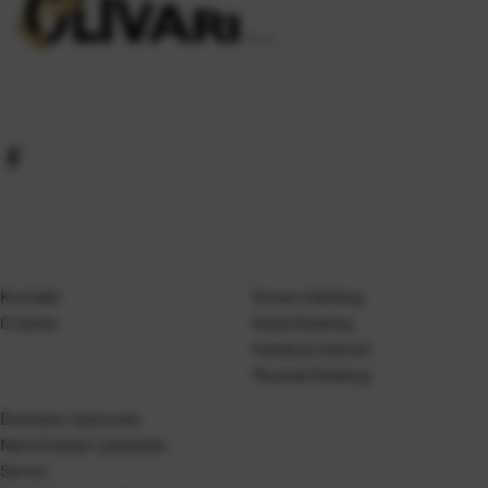
Kontakt
Gosen Katalog
O nama
Kanji Katalog
Katalog Casted
Mustad Katalog
Dostava i isporuka
Naručivanje i plaćanje
Servis