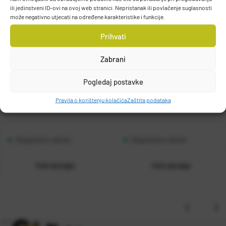
ili jedinstveni ID-ovi na ovoj web stranici. Nepristanak ili povlačenje suglasnosti
može negativno utjecati na određene karakteristike i funkcije.
Prihvati
Zabrani
CASTED štap Tataki Ika Squid
Casted Clipper Pro Fireball
Pogledaj postavke
6'8" 202cm 50-150g 2sec
Slow Jigging
Pravila o korištenju kolačića
Zaštita podataka
Kat. broj:
CAS 1128
Raspoloživo odmah
Raspoloživo odmah
Vidi detalje
Vidi detalje