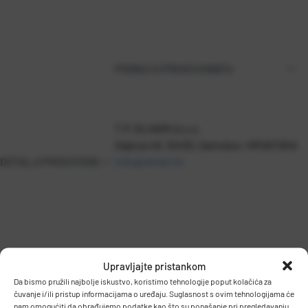
PODACI O PROIZVOĐAČU
T.P. OLIVARI d.o.o.
Gajeva 49, 10430, Samobor, HRVATSKA
DETALJI PROIZVODA
info@olivari.hr
Upravljajte pristankom
Da bismo pružili najbolje iskustvo, koristimo tehnologije poput kolačića za
čuvanje i/ili pristup informacijama o uređaju. Suglasnost s ovim tehnologijama će
nam omogućiti da obrađujemo podatke kao što su ponašanje pri pregledavanju