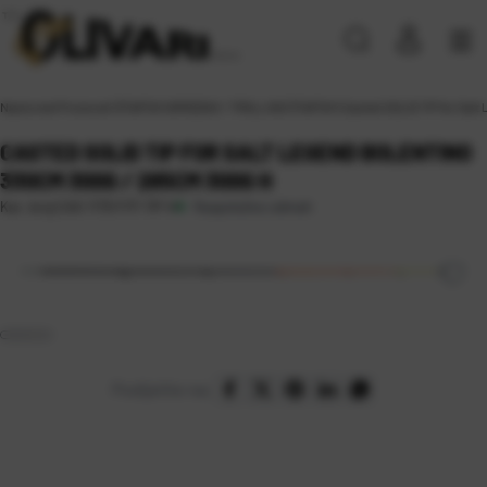
Naslovna
\
Proizvodi
\
ŠTAPOVI
\
BRODSKI / TROLLING ŠTAPOVI
\
Casted SOLID TIP for Sal
CASTED SOLID TIP FOR SALT LEGEND BOLENTINO
330CM 300G / 285CM 300G H
Raspoloživo odmah
Kat. broj:
CAS 1173/1171 TIP H
Podijelite na: