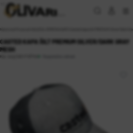
Naslovna
\
Proizvodi
\
ODJEĆA, OPREMA
\
KAPE
\
Casted kapa šilt PREMIUM Silver/Dark Gr
CASTED KAPA ŠILT PREMIUM SILVER/DARK GRAY
MESH
Raspoloživo odmah
Kat. broj:
CAS-P KP144