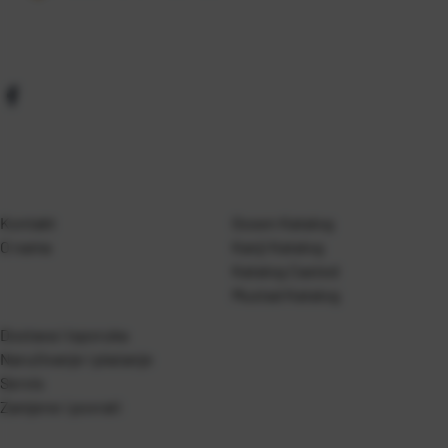
Kontakt
Gosen Katalog
O nama
Kanji Katalog
Katalog Casted
Mustad Katalog
Dostava i isporuka
Naručivanje i plaćanje
Servis
Zamjene i povrati