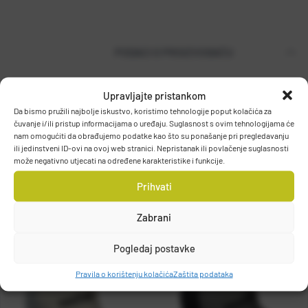
PODACI O PROIZVOĐAČU
Upravljajte pristankom
Da bismo pružili najbolje iskustvo, koristimo tehnologije poput kolačića za
T.P. OLIVARI d.o.o.
čuvanje i/ili pristup informacijama o uređaju. Suglasnost s ovim tehnologijama će
Gajeva 49, 10430, Samobor, HRVATSKA
nam omogućiti da obrađujemo podatke kao što su ponašanje pri pregledavanju
DETALJI PROIZVODA
info@olivari.hr
ili jedinstveni ID-ovi na ovoj web stranici. Nepristanak ili povlačenje suglasnosti
može negativno utjecati na određene karakteristike i funkcije.
Prihvati
Zabrani
Pogledaj postavke
Pravila o korištenju kolačića
Zaštita podataka