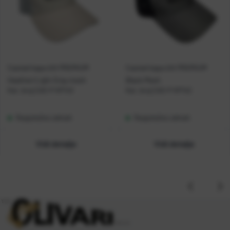
Casted kapa šilt PREMIUM
Casted kapa šilt PREMIUM
Heather/Light Gray mesh
Black Mesh
Kat. broj:
CAS-P KP143
Kat. broj:
CAS-P KP142
Raspoloživo odmah
Raspoloživo odmah
Vidi detalje
Vidi detalje