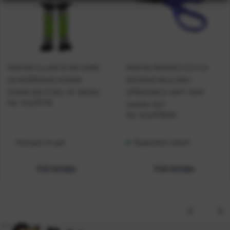
MUSTAD KLIJEŠTA BIG GAME
MUSTAD ŠKARICE ECO ZA
ZA KRIMPANJE KOVANI
REZANJE NAJLONA I
STAINLESS STEEL 10'' GREEN
UPREDENICE-SOFT GRIP
Kat. broj:
MT118
24KOM./SET
Kat. broj:
MTB003
Dostupno na upit
Raspoloživo odmah
Vidi detalje
Vidi detalje