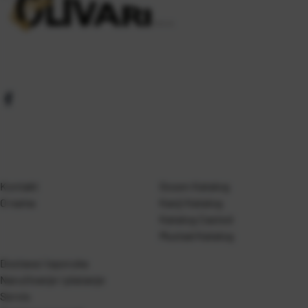
Kontakt
Gosen Katalog
O nama
Kanji Katalog
Katalog Casted
Mustad Katalog
Dostava i isporuka
Naručivanje i plaćanje
Servis