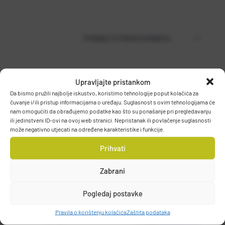
PODACI O PROIZVOĐAČU
Upravljajte pristankom
MUSTAD
Da bismo pružili najbolje iskustvo, koristimo tehnologije poput kolačića za
PO.BOX 41, 2801, GJOVIK, NORWAY
čuvanje i/ili pristup informacijama o uređaju. Suglasnost s ovim tehnologijama će
DETALJI PROIZVODA
grethe.brendbakken@mustad.no
nam omogućiti da obrađujemo podatke kao što su ponašanje pri pregledavanju
ili jedinstveni ID-ovi na ovoj web stranici. Nepristanak ili povlačenje suglasnosti
može negativno utjecati na određene karakteristike i funkcije.
Prihvati
Zabrani
Pogledaj postavke
Pravila o korištenju kolačića
Zaštita podataka