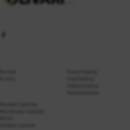
Kontakt
Gosen Katalog
O nama
Kanji Katalog
Katalog Casted
Mustad Katalog
Dostava i isporuka
Naručivanje i plaćanje
Servis
Zamjene i povrati