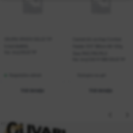
OKUMA VRHOVI SOLID TIP
Casted dio za štap Combat
5.0x0.8x800L
Feeder 12'0'' 360cm 60-120g
Kat. broj:
SOLID TIP
3sec MHC/MG/MLG
Kat. broj:
CAS-R 1080 SOLID TIP
Raspoloživo odmah
Dostupno na upit
Vidi detalje
Vidi detalje