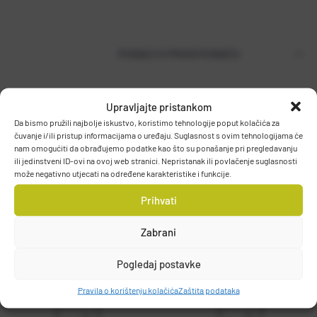
PODACI O PROIZVOĐAČU
Upravljajte pristankom
T.P. OLIVARI d.o.o.
Da bismo pružili najbolje iskustvo, koristimo tehnologije poput kolačića za
Gajeva 49, 10430, Samobor, HRVATSKA
čuvanje i/ili pristup informacijama o uređaju. Suglasnost s ovim tehnologijama će
DETALJI PROIZVODA
nam omogućiti da obrađujemo podatke kao što su ponašanje pri pregledavanju
info@olivari.hr
ili jedinstveni ID-ovi na ovoj web stranici. Nepristanak ili povlačenje suglasnosti
može negativno utjecati na određene karakteristike i funkcije.
Prihvati
Zabrani
Pogledaj postavke
Pravila o korištenju kolačića
Zaštita podataka