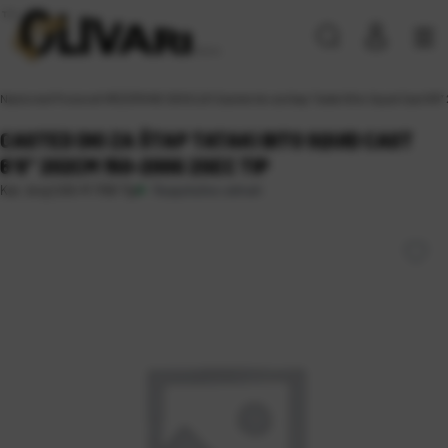
Naslovna
\
Proizvodi
\
REZERVNE SEKCIJE
\
Casted dio za štap Tataki Bito Squid Cast 6’8
CASTED DIO ZA ŠTAP TATAKI BITO SQUID CAST
6’8″ 202CM 150-200G 2SEC TIP
Raspoloživo odmah
Kat. broj:
CAS-R 1158 Tip