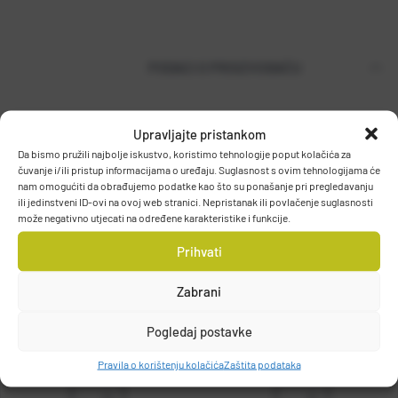
PODACI O PROIZVOĐAČU
Upravljajte pristankom
T.P. OLIVARI d.o.o.
Da bismo pružili najbolje iskustvo, koristimo tehnologije poput kolačića za
Gajeva 49, 10430, Samobor, HRVATSKA
čuvanje i/ili pristup informacijama o uređaju. Suglasnost s ovim tehnologijama će
DETALJI PROIZVODA
nam omogućiti da obrađujemo podatke kao što su ponašanje pri pregledavanju
info@olivari.hr
ili jedinstveni ID-ovi na ovoj web stranici. Nepristanak ili povlačenje suglasnosti
može negativno utjecati na određene karakteristike i funkcije.
Prihvati
Zabrani
Pogledaj postavke
Pravila o korištenju kolačića
Zaštita podataka