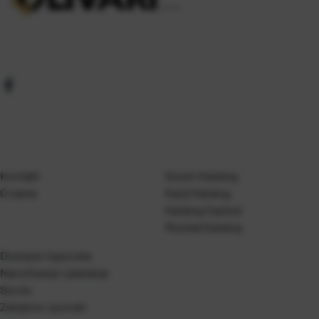
Kontakt
Gosen Katalog
O nama
Kanji Katalog
Katalog Casted
Mustad Katalog
Dostava i isporuka
Naručivanje i plaćanje
Servis
Zamjene i povrati