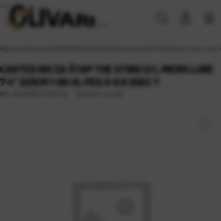
Naslovna
\
Proizvodi
\
REZERVNE SEKCIJE
\
Casted dio za štap The Sting U/L Micro Lure 7
CASTED DIO ZA ŠTAP THE STING U/L MICRO LURE
7’4” 223CM 1-9G UL PE0.3-0.8 2SEC T
Dostupno na upit
Kat. broj:
CAS-R 1140 Tip