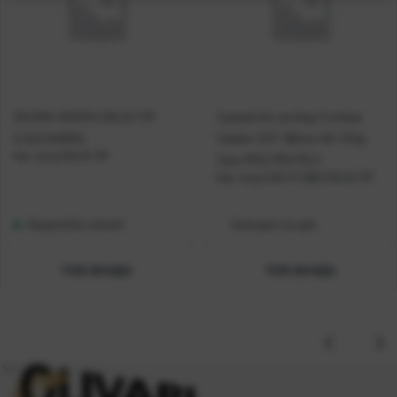
OKUMA VRHOVI SOLID TIP
Casted dio za štap Combat
5.0x0.8x800L
Feeder 12'0'' 360cm 60-120g
Kat. broj:
SOLID TIP
3sec MHC/MG/MLG
Kat. broj:
CAS-R 1080 SOLID TIP
Raspoloživo odmah
Dostupno na upit
Vidi detalje
Vidi detalje