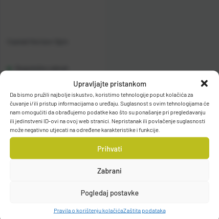
Casted Horizon Spin
Raspoloživo odmah
Upravljajte pristankom
Vidi detalje
Da bismo pružili najbolje iskustvo, koristimo tehnologije poput kolačića za
čuvanje i/ili pristup informacijama o uređaju. Suglasnost s ovim tehnologijama će
nam omogućiti da obrađujemo podatke kao što su ponašanje pri pregledavanju
ili jedinstveni ID-ovi na ovoj web stranici. Nepristanak ili povlačenje suglasnosti
može negativno utjecati na određene karakteristike i funkcije.
Prihvati
Zabrani
Filteri
Pogledaj postavke
Pravila o korištenju kolačića
Zaštita podataka