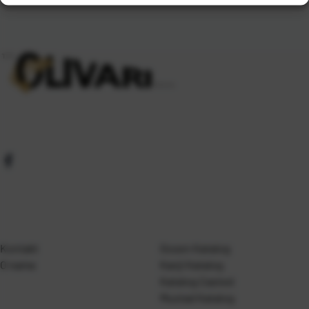
Kontakt
Gosen Katalog
O nama
Kanji Katalog
Katalog Casted
Mustad Katalog