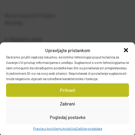
Maruto Kopča OS-15 Tokkuri
Nice Snap
Raspoloživo odmah
Upravljajte pristankom
Vidi detalje
Da bismo pružili najbolje iskustvo, koristimo tehnologije poput kolačića za
čuvanje i/ili pristup informacijama o uređaju. Suglasnost s ovim tehnologijama će
nam omogućiti da obrađujemo podatke kao što su ponašanje pri pregledavanju
ili jedinstveni ID-ovi na ovoj web stranici. Nepristanak ili povlačenje suglasnosti
može negativno utjecati na određene karakteristike i funkcije.
Prihvati
Zabrani
Filteri
Pogledaj postavke
Pravila o korištenju kolačića
Zaštita podataka