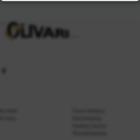
Kontakt
Gosen Katalog
O nama
Kanji Katalog
Katalog Casted
Mustad Katalog