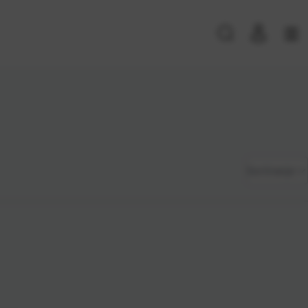
PRIJAVA POSTOJEĆIH KORISNIKA
E-mail ili
*
Zadano
Sortiranje
korisničko
ime
Najviša
Lozinka
*
cijena
Najniža
cijena
Zapamti me na ovom uređaju
Naziv A-
Prijavite se
Z