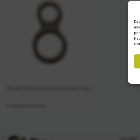
Da 
inf
pod
Nep
fun
Mustad F8 Ring Deamon SS Power 7pcs
Raspoloživo odmah
Kontakt