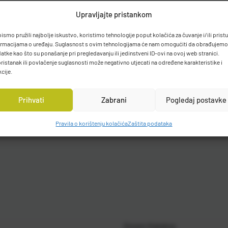
Upravljajte pristankom
bismo pružili najbolje iskustvo, koristimo tehnologije poput kolačića za čuvanje i/ili prist
ormacijama o uređaju. Suglasnost s ovim tehnologijama će nam omogućiti da obrađujemo
atke kao što su ponašanje pri pregledavanju ili jedinstveni ID-ovi na ovoj web stranici.
ristanak ili povlačenje suglasnosti može negativno utjecati na određene karakteristike i
kcije.
Prihvati
Zabrani
Pogledaj postavke
Pravila o korištenju kolačića
Zaštita podataka
Gosen Katalog