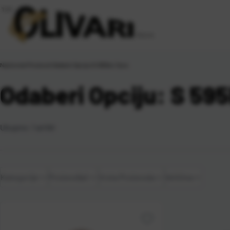
Naslovna
\
Proizvod Odaberi Opciju
\
S 595lbs 7pcs
Odaberi Opciju: S 59
Ukupno:
1
artikl
Kategorije
Proizvođač
Vrsta Proizvoda
Veličina