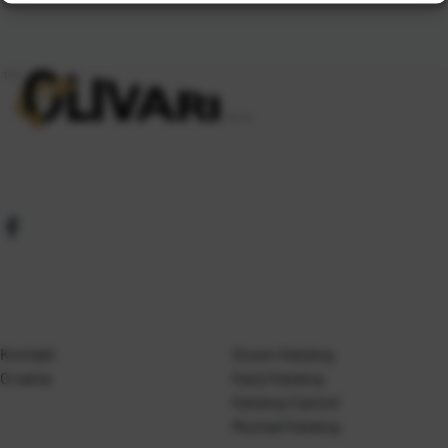
Kontakt
Gosen Katalog
O nama
Kanji Katalog
Katalog Casted
Mustad Katalog