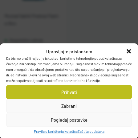
Mustad Sabiki Predvez Flash-
a-Boo
Raspoloživo odmah
Upravljajte pristankom
Vidi detalje
Da bismo pružili najbolje iskustvo, koristimo tehnologije poput kolačića za
čuvanje i/ili pristup informacijama o uređaju. Suglasnost s ovim tehnologijama će
nam omogućiti da obrađujemo podatke kao što su ponašanje pri pregledavanju
ili jedinstveni ID-ovi na ovoj web stranici. Nepristanak ili povlačenje suglasnosti
može negativno utjecati na određene karakteristike i funkcije.
Prihvati
Zabrani
Filteri
Pogledaj postavke
Pravila o korištenju kolačića
Zaštita podataka