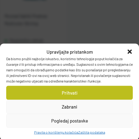
Mustad Sabiki Predvez
Multicolor Shrimp
Raspoloživo odmah
Upravljajte pristankom
Vidi detalje
Da bismo pružili najbolje iskustvo, koristimo tehnologije poput kolačića za
čuvanje i/ili pristup informacijama o uređaju. Suglasnost s ovim tehnologijama će
nam omogućiti da obrađujemo podatke kao što su ponašanje pri pregledavanju
ili jedinstveni ID-ovi na ovoj web stranici. Nepristanak ili povlačenje suglasnosti
može negativno utjecati na određene karakteristike i funkcije.
Prihvati
Zabrani
Filteri
Pogledaj postavke
Pravila o korištenju kolačića
Zaštita podataka