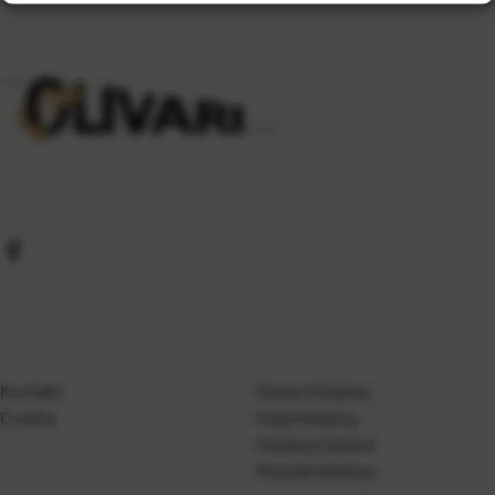
Kontakt
Gosen Katalog
O nama
Kanji Katalog
Katalog Casted
Mustad Katalog