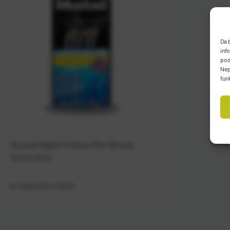
Da 
inf
pod
Nep
fun
Mustad Sabiki Predvez Mini Shrimp
Green Glow
Raspoloživo odmah