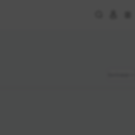
PRIJAVA POSTOJEĆIH KORISNIKA
E-mail ili
*
Zadano
Sortiranje
korisničko
ime
Najviša
Lozinka
*
cijena
Najniža
cijena
Zapamti me na ovom uređaju
Naziv A-
Prijavite se
Z