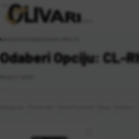
Naslovna
\
Proizvod Odaberi Opciju
\
CL-RIG18-4-10
Odaberi Opciju: CL-R
Ukupno:
1
artikl
Kategorije
Proizvođač
Vrsta Proizvoda
Boja
Veličina