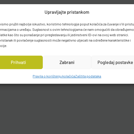
Upravljajte pristankom
bismo pružili najbolje iskustvo, koristimo tehnologije poput kolačića za čuvanje i/ili prist
ormacijama o uređaju. Suglasnost s ovim tehnologijama će nam omogućiti da obrađujemo
atke kao što su ponašanje pri pregledavanju ili jedinstveni ID-ovi na ovoj web stranici.
ristanak ili povlačenje suglasnosti može negativno utjecati na određene karakteristike i
kcije.
Prihvati
Zabrani
Pogledaj postavke
Pravila o korištenju kolačića
Zaštita podataka