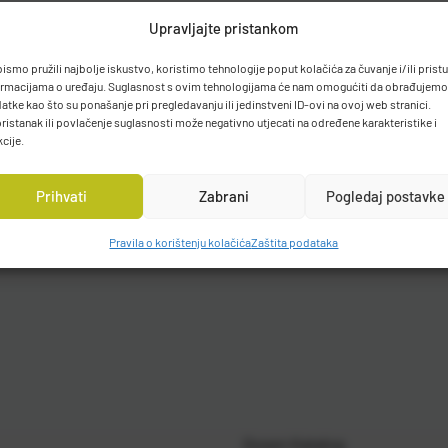
Upravljajte pristankom
bismo pružili najbolje iskustvo, koristimo tehnologije poput kolačića za čuvanje i/ili prist
ormacijama o uređaju. Suglasnost s ovim tehnologijama će nam omogućiti da obrađujemo
atke kao što su ponašanje pri pregledavanju ili jedinstveni ID-ovi na ovoj web stranici.
ristanak ili povlačenje suglasnosti može negativno utjecati na određene karakteristike i
kcije.
Prihvati
Zabrani
Pogledaj postavke
Pravila o korištenju kolačića
Zaštita podataka
Gosen Katalog