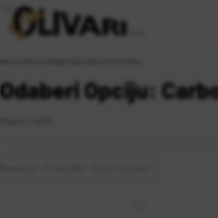
Naslovna
\
Proizvod Odaberi Opciju
\
Carbon MC 3oz Yellow
Odaberi Opciju: Carb
Ukupno:
1
artikl
Kategorije
Proizvođač
Vrsta Proizvoda