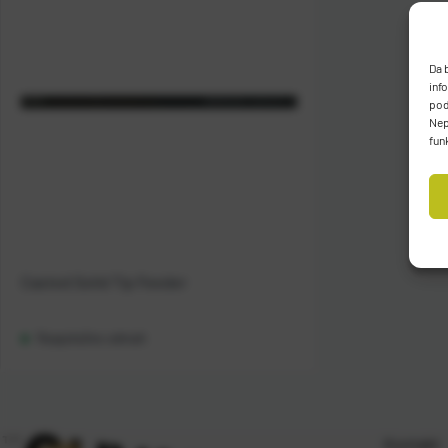
Da 
inf
pod
Nep
fun
Casted Solid Tip Feeder
Raspoloživo odmah
Kontakt