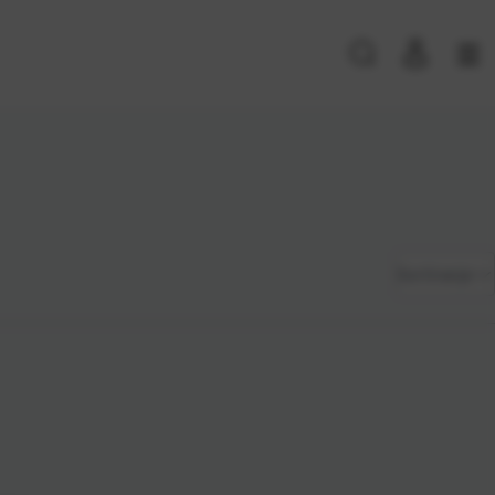
PRIJAVA POSTOJEĆIH KORISNIKA
E-mail ili
*
Zadano
Sortiranje
korisničko
ime
Najviša
Lozinka
*
cijena
Najniža
cijena
Zapamti me na ovom uređaju
Naziv A-
Prijavite se
Z