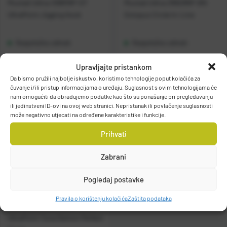
Mustad Udica 10881NP-DT
Mustad Udica 39928NP-BN
UltraPoint Jigging Hook
Octopus Circle In-Line
Raspoloživo odmah
Raspoloživo odmah
Upravljajte pristankom
Vidi detalje
Vidi detalje
Da bismo pružili najbolje iskustvo, koristimo tehnologije poput kolačića za
čuvanje i/ili pristup informacijama o uređaju. Suglasnost s ovim tehnologijama će
nam omogućiti da obrađujemo podatke kao što su ponašanje pri pregledavanju
ili jedinstveni ID-ovi na ovoj web stranici. Nepristanak ili povlačenje suglasnosti
može negativno utjecati na određene karakteristike i funkcije.
Prihvati
Zabrani
Pogledaj postavke
Pravila o korištenju kolačića
Zaštita podataka
Mustad Udica 39950NP-BN
UltraPoint Tuna Demon Perfect