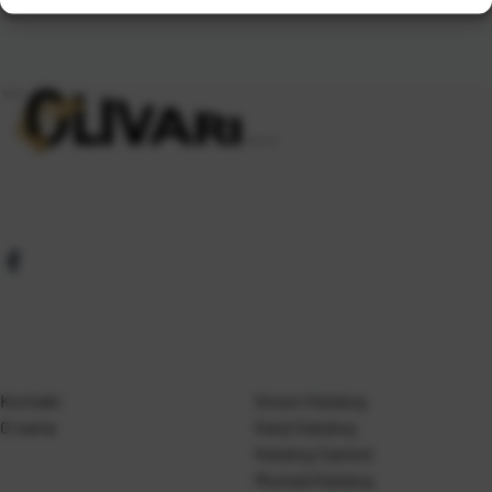
Kontakt
Gosen Katalog
O nama
Kanji Katalog
Katalog Casted
Mustad Katalog