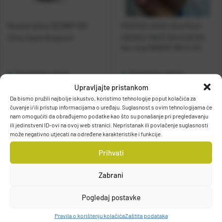
Mustad Udica 10019NP-BN
MUSTAD UDICE Ultra Point
Chinu Eyed Ultrapoint
ISEAMA TWIST BR.8 12KOM.
Kat. broj:
10902SP-BN-8-U12
Raspoloživo odmah
Raspoloživo odmah
Upravljajte pristankom
Da bismo pružili najbolje iskustvo, koristimo tehnologije poput kolačića za
Vidi detalje
Vidi detalje
čuvanje i/ili pristup informacijama o uređaju. Suglasnost s ovim tehnologijama će
nam omogućiti da obrađujemo podatke kao što su ponašanje pri pregledavanju
ili jedinstveni ID-ovi na ovoj web stranici. Nepristanak ili povlačenje suglasnosti
može negativno utjecati na određene karakteristike i funkcije.
Prihvati
Zabrani
Filteri
Pogledaj postavke
Pravila o korištenju kolačića
Zaštita podataka