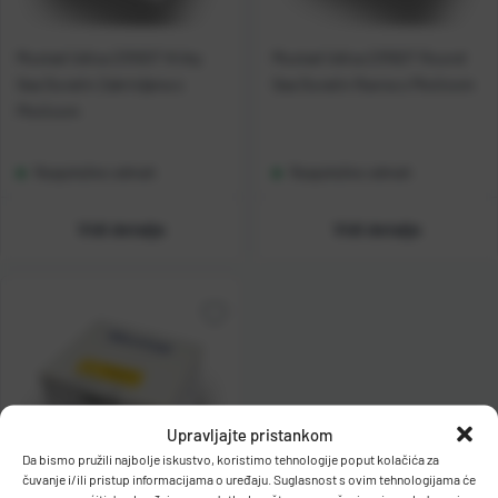
Mustad Udica 2310DT Kirby
Mustad Udica 2315DT Round
Sea Duratin Zakrivljena s
Sea Duratin Ravna s Pločicom
Pločicom
Raspoloživo odmah
Raspoloživo odmah
Vidi detalje
Vidi detalje
Upravljajte pristankom
Da bismo pružili najbolje iskustvo, koristimo tehnologije poput kolačića za
čuvanje i/ili pristup informacijama o uređaju. Suglasnost s ovim tehnologijama će