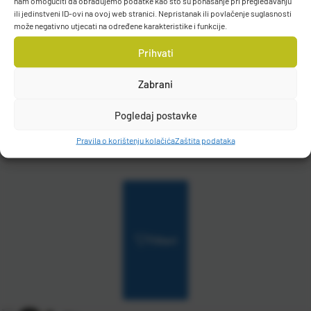
nam omogućiti da obrađujemo podatke kao što su ponašanje pri pregledavanju
ili jedinstveni ID-ovi na ovoj web stranici. Nepristanak ili povlačenje suglasnosti
Mustad Udica 2330DT Kirby
može negativno utjecati na određene karakteristike i funkcije.
Sea Duratin Zakrivljena s
Prihvati
Ušicom
Zabrani
Raspoloživo odmah
Pogledaj postavke
Vidi detalje
Pravila o korištenju kolačića
Zaštita podataka
Filteri