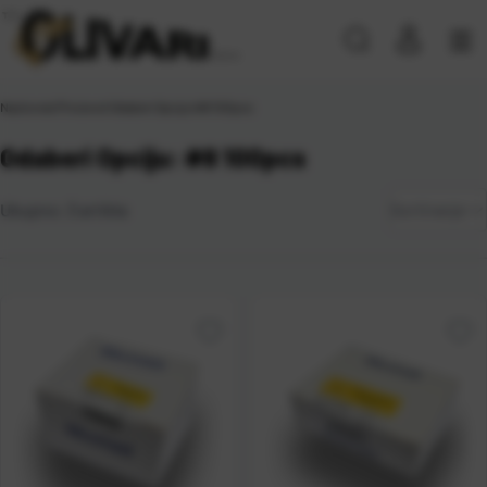
Naslovna
\
Proizvod Odaberi Opciju
\
#8 100pcs
Odaberi Opciju: #8 100pcs
Zadano
Ukupno:
3
artikla
Sortiranje
Najviša
cijena
Najniža
cijena
Naziv A-
Z
Naziv Z-
A