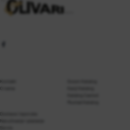
Kontakt
Gosen Katalog
O nama
Kanji Katalog
Katalog Casted
Mustad Katalog
Dostava i isporuka
Naručivanje i plaćanje
Servis