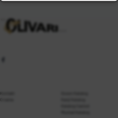
Kontakt
Gosen Katalog
O nama
Kanji Katalog
Katalog Casted
Mustad Katalog