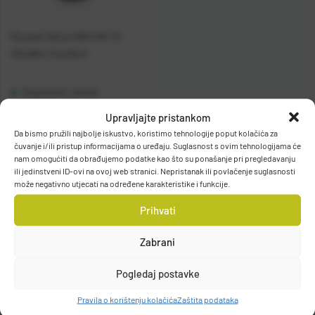
Mustad Udica 10814UN-TS
UltraNor Hoodlum
Raspoloživo odmah
Upravljajte pristankom
Vidi detalje
Da bismo pružili najbolje iskustvo, koristimo tehnologije poput kolačića za
čuvanje i/ili pristup informacijama o uređaju. Suglasnost s ovim tehnologijama će
nam omogućiti da obrađujemo podatke kao što su ponašanje pri pregledavanju
ili jedinstveni ID-ovi na ovoj web stranici. Nepristanak ili povlačenje suglasnosti
može negativno utjecati na određene karakteristike i funkcije.
Prihvati
Zabrani
Filteri
Pogledaj postavke
Pravila o korištenju kolačića
Zaštita podataka