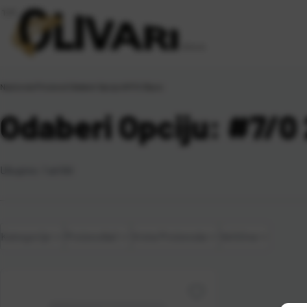
Naslovna
\
Proizvod Odaberi Opciju
\
#7/0 25pcs
Odaberi Opciju: #7/0
Ukupno:
1
artikl
Kategorije
Proizvođač
Vrsta Proizvoda
Veličina