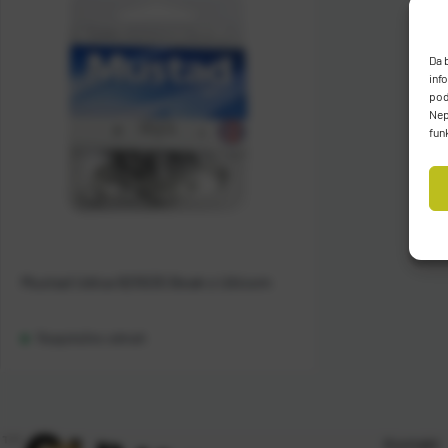
Da 
inf
pod
Nep
fun
Mustad Udica 92553S Beak s Ušicom
Raspoloživo odmah
Kontakt