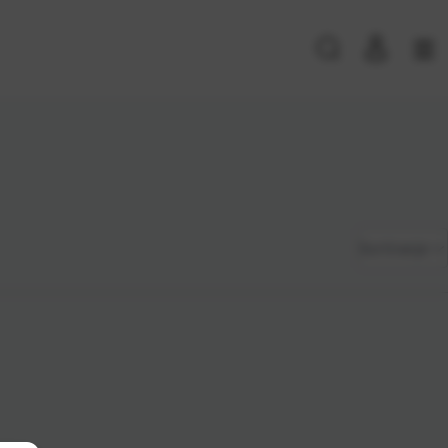
PRIJAVA POSTOJEĆIH KORISNIKA
E-mail ili
*
Zadano
Sortiranje
korisničko
ime
Najviša
Lozinka
*
cijena
Najniža
cijena
Zapamti me na ovom uređaju
Naziv A-
Prijavite se
Z