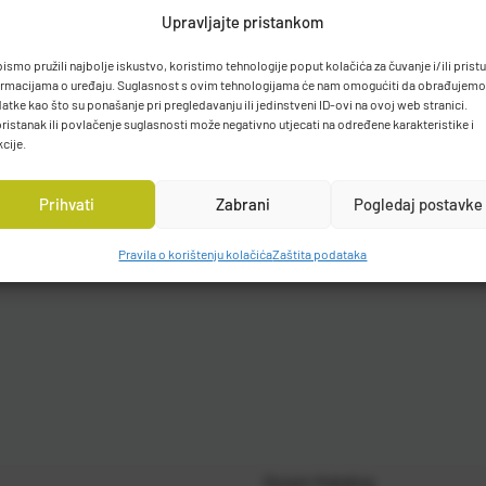
Upravljajte pristankom
bismo pružili najbolje iskustvo, koristimo tehnologije poput kolačića za čuvanje i/ili prist
ormacijama o uređaju. Suglasnost s ovim tehnologijama će nam omogućiti da obrađujemo
atke kao što su ponašanje pri pregledavanju ili jedinstveni ID-ovi na ovoj web stranici.
ristanak ili povlačenje suglasnosti može negativno utjecati na određene karakteristike i
kcije.
Prihvati
Zabrani
Pogledaj postavke
Pravila o korištenju kolačića
Zaštita podataka
Gosen Katalog