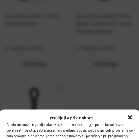
Mustad Udica 35647 Trokraka
Mustad Udica J60XAP-TX Fly
Classic Brončana
Nymph Jig Hook, 1XH, Forged,
60 Degree, Barbless
Raspoloživo odmah
Raspoloživo odmah
Vidi detalje
Vidi detalje
Upravljajte pristankom
Da bismo pružili najbolje iskustvo, koristimo tehnologije poput kolačića za
čuvanje i/ili pristup informacijama o uređaju. Suglasnost s ovim tehnologijama će
nam omogućiti da obrađujemo podatke kao što su ponašanje pri pregledavanju