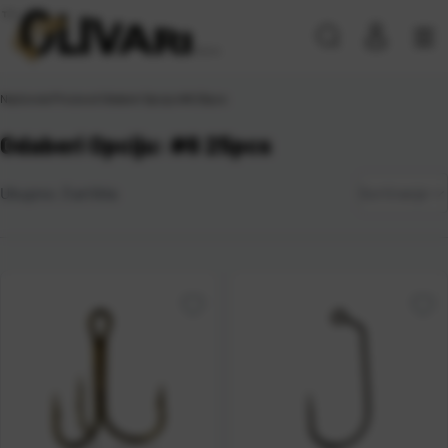
Naslovna
\
Proizvod Odaberi Opciju
\
#6 25pcs
Odaberi Opciju: #6 25pcs
Zadano
Ukupno:
3
artikla
Sortiranje
Najviša
cijena
Najniža
cijena
Naziv A-
Z
Naziv Z-
A