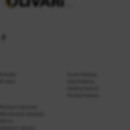
Kontakt
Gosen Katalog
O nama
Kanji Katalog
Katalog Casted
Mustad Katalog
Dostava i isporuka
Naručivanje i plaćanje
Servis
Zamjene i povrati