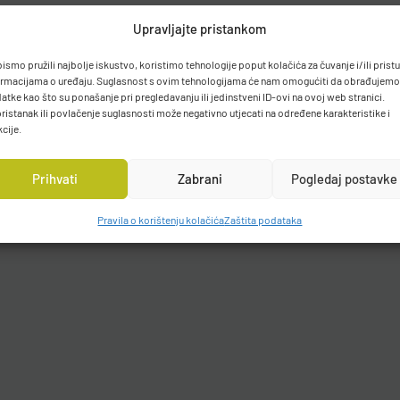
Upravljajte pristankom
bismo pružili najbolje iskustvo, koristimo tehnologije poput kolačića za čuvanje i/ili prist
ormacijama o uređaju. Suglasnost s ovim tehnologijama će nam omogućiti da obrađujemo
atke kao što su ponašanje pri pregledavanju ili jedinstveni ID-ovi na ovoj web stranici.
ristanak ili povlačenje suglasnosti može negativno utjecati na određene karakteristike i
kcije.
Prihvati
Zabrani
Pogledaj postavke
Pravila o korištenju kolačića
Zaštita podataka