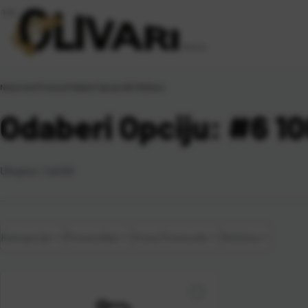
Naslovna
\
Proizvod Odaberi Opciju
\
#6 1000pcs
Odaberi Opciju: #6 1
Ukupno:
1
artikl
Kategorije
Proizvođač
Vrsta Proizvoda
Veličina