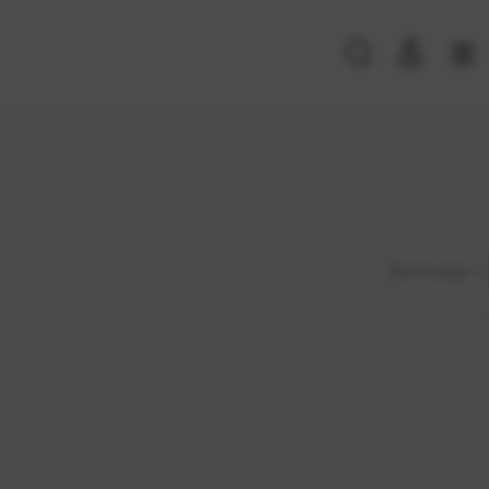
PRIJAVA POSTOJEĆIH KORISNIKA
E-mail ili
*
Zadano
Sortiranje
korisničko
ime
Najviša
Lozinka
*
cijena
Najniža
cijena
Zapamti me na ovom uređaju
Naziv A-
Prijavite se
Z