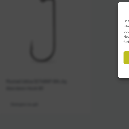
Da 
inf
pod
Nep
fun
Mustad Udica 32746NP-BN Jig
Aberdeen Hook 90'
Dostupno na upit