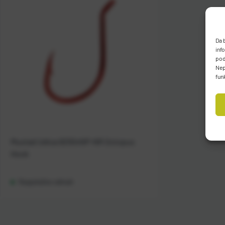
Da 
inf
pod
Nep
fun
Mustad Udica 92554NP-NR Octopus
Hook
Raspoloživo odmah