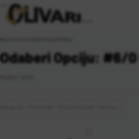
Naslovna
\
Proizvod Odaberi Opciju
\
#6/0 6pcs
Odaberi Opciju: #6/0
Ukupno:
1
artikl
Kategorije
Proizvođač
Vrsta Proizvoda
Veličina