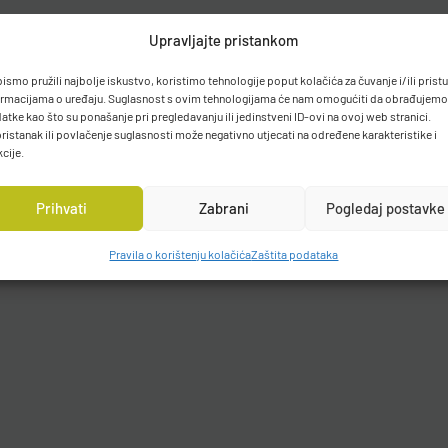
Upravljajte pristankom
bismo pružili najbolje iskustvo, koristimo tehnologije poput kolačića za čuvanje i/ili prist
ormacijama o uređaju. Suglasnost s ovim tehnologijama će nam omogućiti da obrađujemo
atke kao što su ponašanje pri pregledavanju ili jedinstveni ID-ovi na ovoj web stranici.
ristanak ili povlačenje suglasnosti može negativno utjecati na određene karakteristike i
kcije.
Prihvati
Zabrani
Pogledaj postavke
Pravila o korištenju kolačića
Zaštita podataka