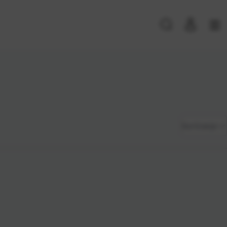
PRIJAVA POSTOJEĆIH KORISNIKA
E-mail ili
*
Zadano
Sortiranje
korisničko
ime
Najviša
Lozinka
*
cijena
Najniža
cijena
Zapamti me na ovom uređaju
Naziv A-
Prijavite se
Z