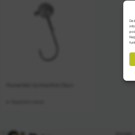
Da 
inf
pod
Nep
fun
Mustad Ball Jig Head Bulk 25pcs
Raspoloživo odmah
Kontakt