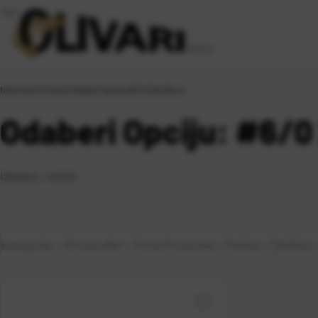
Naslovna
\
Proizvod Odaberi Opciju
\
#6/0 20g 25pcs
Odaberi Opciju: #6/0
Ukupno:
1
artikl
Kategorije
Proizvođač
Vrsta Proizvoda
Težina
Veličina