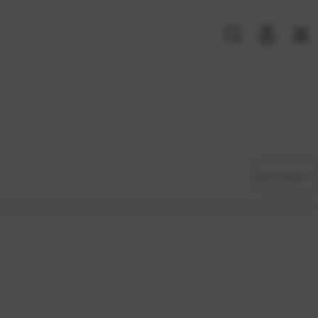
PRIJAVA POSTOJEĆIH KORISNIKA
E-mail ili
*
Zadano
Sortiranje
korisničko
ime
Najviša
Lozinka
*
cijena
Najniža
cijena
Zapamti me na ovom uređaju
Naziv A-
Prijavite se
Z