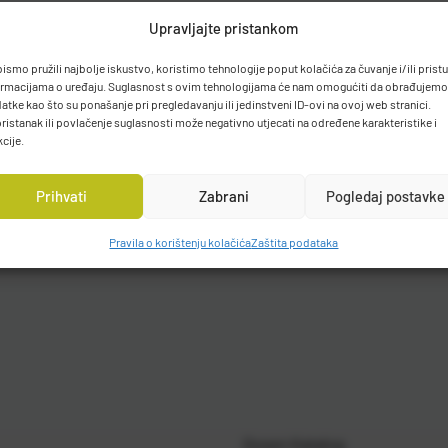
Upravljajte pristankom
bismo pružili najbolje iskustvo, koristimo tehnologije poput kolačića za čuvanje i/ili prist
ormacijama o uređaju. Suglasnost s ovim tehnologijama će nam omogućiti da obrađujemo
atke kao što su ponašanje pri pregledavanju ili jedinstveni ID-ovi na ovoj web stranici.
ristanak ili povlačenje suglasnosti može negativno utjecati na određene karakteristike i
kcije.
Prihvati
Zabrani
Pogledaj postavke
Pravila o korištenju kolačića
Zaštita podataka
Gosen Katalog